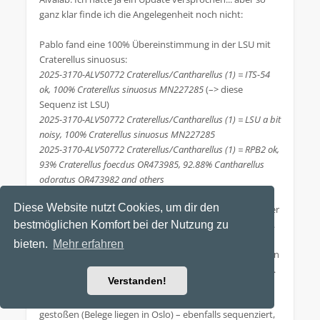
ganz klar finde ich die Angelegenheit noch nicht:
Pablo fand eine 100% Übereinstimmung in der LSU mit
Craterellus sinuosus:
2025-3170-ALV50772 Craterellus/Cantharellus (1) = ITS-54
ok, 100% Craterellus sinuosus MN227285
(–> diese
Sequenz ist LSU)
2025-3170-ALV50772 Craterellus/Cantharellus (1) = LSU a bit
noisy, 100% Craterellus sinuosus MN227285
2025-3170-ALV50772 Craterellus/Cantharellus (1) = RPB2 ok,
93% Craterellus foecdus OR473985, 92.88% Cantharellus
odoratus OR473982 and others
Diese Website nutzt Cookies, um dir den
Die Gattung Craterellus sollte m.E. stimmen, aber mit der
Art C. sinuosus kann ich mich nicht wirklich anfreunden.
bestmöglichen Komfort bei der Nutzung zu
So hat mein UMO-Fund nicht viel Ähnlichkeit mit der
bieten.
Mehr erfahren
Krausen Kraterelle – Farbe, Form, z.B. hat mein UMO von
Anfang an immer einen hohlen Stiel, viel kleinerer "Hut".
Verstanden!
Deshalb habe ich weiter im Web recherchiert und bin
dabei auf Fotos einer identisch aussehenden Art
gestoßen (Belege liegen in Oslo) – ebenfalls sequenziert,