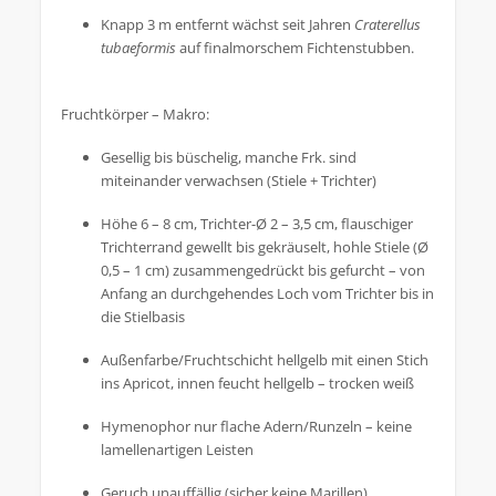
Knapp 3 m entfernt wächst seit Jahren
Craterellus
tubaeformis
auf finalmorschem Fichtenstubben.
Fruchtkörper – Makro:
Gesellig bis büschelig, manche Frk. sind
miteinander verwachsen (Stiele + Trichter)
Höhe 6 – 8 cm, Trichter-Ø 2 – 3,5 cm, flauschiger
Trichterrand gewellt bis gekräuselt, hohle Stiele (Ø
0,5 – 1 cm) zusammengedrückt bis gefurcht – von
Anfang an durchgehendes Loch vom Trichter bis in
die Stielbasis
Außenfarbe/Fruchtschicht hellgelb mit einen Stich
ins Apricot, innen feucht hellgelb – trocken weiß
Hymenophor nur flache Adern/Runzeln – keine
lamellenartigen Leisten
Geruch unauffällig (sicher keine Marillen)