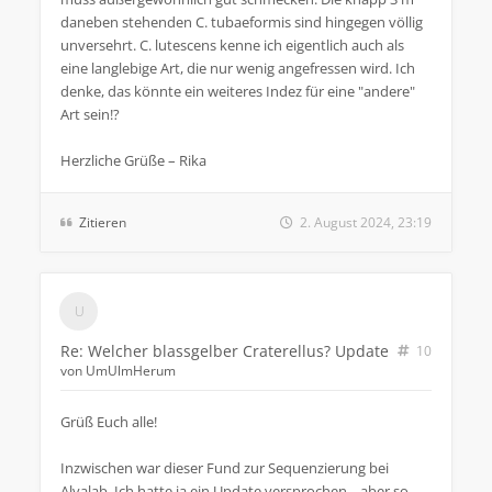
daneben stehenden C. tubaeformis sind hingegen völlig
unversehrt. C. lutescens kenne ich eigentlich auch als
eine langlebige Art, die nur wenig angefressen wird. Ich
denke, das könnte ein weiteres Indez für eine "andere"
Art sein!?
Herzliche Grüße – Rika
Zitieren
2. August 2024, 23:19
Re: Welcher blassgelber Craterellus? Update
10
von
UmUlmHerum
Grüß Euch alle!
Inzwischen war dieser Fund zur Sequenzierung bei
Alvalab. Ich hatte ja ein Update versprochen... aber so