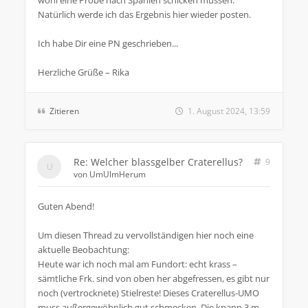
wohl eine Probe nach Spanien schicken müssen.
Natürlich werde ich das Ergebnis hier wieder posten.
Ich habe Dir eine PN geschrieben...
Herzliche Grüße – Rika
Zitieren
1. August 2024, 13:59
Re: Welcher blassgelber Craterellus?
9
von
UmUlmHerum
Guten Abend!
Um diesen Thread zu vervollständigen hier noch eine
aktuelle Beobachtung:
Heute war ich noch mal am Fundort: echt krass –
sämtliche Frk. sind von oben her abgefressen, es gibt nur
noch (vertrocknete) Stielreste! Dieses Craterellus-UMO
muss außergewöhnlich gut schmecken. Die knapp 3 m