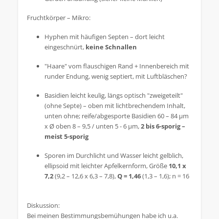
Fruchtkörper – Mikro:
Hyphen mit häufigen Septen – dort leicht
eingeschnürt,
keine Schnallen
"Haare" vom flauschigen Rand + Innenbereich mit
runder Endung, wenig septiert, mit Luftbläschen?
Basidien leicht keulig, längs optisch "zweigeteilt"
(ohne Septe) – oben mit lichtbrechendem Inhalt,
unten ohne; reife/abgesporte Basidien 60 – 84 µm
x Ø oben 8 – 9,5 / unten 5 - 6 µm,
2 bis 6-sporig –
meist 5-sporig
Sporen im Durchlicht und Wasser leicht gelblich,
ellipsoid mit leichter Apfelkernform, Größe
10,1 x
7,2
(9,2 – 12,6 x 6,3 – 7,8),
Q = 1,46
(1,3 – 1,6); n = 16
Diskussion:
Bei meinen Bestimmungsbemühungen habe ich u.a.