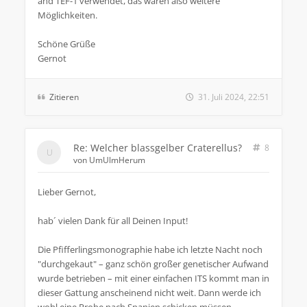
and TEF-1 verwendet, das wären also weitere
Möglichkeiten.
Schöne Grüße
Gernot
Zitieren
31. Juli 2024, 22:51
Re: Welcher blassgelber Craterellus?
8
von
UmUlmHerum
Lieber Gernot,
hab´ vielen Dank für all Deinen Input!
Die Pfifferlingsmonographie habe ich letzte Nacht noch
"durchgekaut" – ganz schön großer genetischer Aufwand
wurde betrieben – mit einer einfachen ITS kommt man in
dieser Gattung anscheinend nicht weit. Dann werde ich