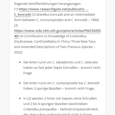
folgende Veröffentlichungen herangezogen:
(1)
https://www.researchgate.net/publicatio ...
C_konradii
(Craterellus konradii and an Intermediate
form between C. cornucopioides and C. konradii – 1989)
(2)
https://www.ncbi.nlm.nih.gov/pmc/articles/PMC93255
40/
(A Contribution to Knowledge of Craterellus
(Hydnaceae, Cantharellales) in China: Three New Taxa
and Amended Descriptions of Two Previous Species –
2022)
Die Arten rund um
C. tubaeformis
und
C. lutescens
haben an fast jeder Septe Schnallen – kommt nicht
Frage.
Die Arten rund um
C. cornucopioides
bis
C. konradii
haben 2-sporige Basidien – kommt nicht Frage.
In (2) werden 2 Arten mit Septen ohne Schnallen
und 2 bis 6-sporigen Basidien beschrieben:
Craterellus parvopullus
– herbsttrompetenähnlich,
der aber schon makroskopisch nicht in Frage