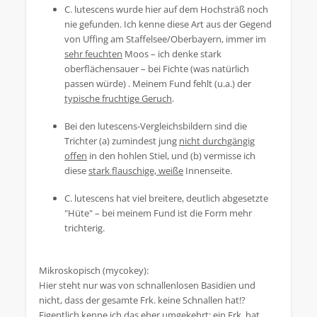
C. lutescens wurde hier auf dem Hochsträß noch
nie gefunden. Ich kenne diese Art aus der Gegend
von Uffing am Staffelsee/Oberbayern, immer im
sehr feuchten
Moos – ich denke stark
oberflächensauer – bei Fichte (was natürlich
passen würde) . Meinem Fund fehlt (u.a.) der
typische fruchtige Geruch
.
Bei den lutescens-Vergleichsbildern sind die
Trichter (a) zumindest jung
nicht durchgängig
offen
in den hohlen Stiel, und (b) vermisse ich
diese
stark flauschige, weiße
Innenseite.
C. lutescens hat viel breitere, deutlich abgesetzte
"Hüte" – bei meinem Fund ist die Form mehr
trichterig.
Mikroskopisch (mycokey):
Hier steht nur was von schnallenlosen Basidien und
nicht, dass der gesamte Frk. keine Schnallen hat!?
Eigentlich kenne ich das eher umgekehrt: ein Frk. hat