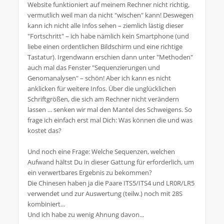
Website funktioniert auf meinem Rechner nicht richtig,
vermutlich weil man da nicht "wischen" kann! Deswegen
kann ich nicht alle Infos sehen – ziemlich lästig dieser
"Fortschritt" – ich habe nämlich kein Smartphone (und
liebe einen ordentlichen Bildschirm und eine richtige
Tastatur). Irgendwann erschien dann unter "Methoden"
auch mal das Fenster "Sequenzierungen und
Genomanalysen" – schön! Aber ich kann es nicht
anklicken für weitere Infos. Über die unglücklichen
Schriftgrößen, die sich am Rechner nicht verändern
lassen ... senken wir mal den Mantel des Schweigens. So
frage ich einfach erst mal Dich: Was können die und was
kostet das?
Und noch eine Frage: Welche Sequenzen, welchen
Aufwand hältst Du in dieser Gattung für erforderlich, um
ein verwertbares Ergebnis zu bekommen?
Die Chinesen haben ja die Paare ITS5/ITS4 und LR0R/LR5
verwendet und zur Auswertung (teilw.) noch mit 28S
kombiniert...
Und ich habe zu wenig Ahnung davon...