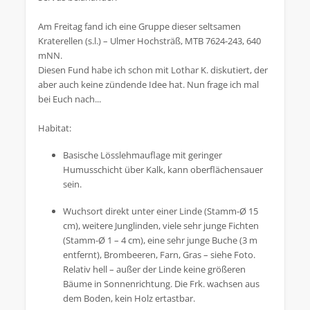
Am Freitag fand ich eine Gruppe dieser seltsamen
Kraterellen (s.l.) – Ulmer Hochsträß, MTB 7624-243, 640
mNN.
Diesen Fund habe ich schon mit Lothar K. diskutiert, der
aber auch keine zündende Idee hat. Nun frage ich mal
bei Euch nach...
Habitat:
Basische Lösslehmauflage mit geringer
Humusschicht über Kalk, kann oberflächensauer
sein.
Wuchsort direkt unter einer Linde (Stamm-Ø 15
cm), weitere Junglinden, viele sehr junge Fichten
(Stamm-Ø 1 – 4 cm), eine sehr junge Buche (3 m
entfernt), Brombeeren, Farn, Gras – siehe Foto.
Relativ hell – außer der Linde keine größeren
Bäume in Sonnenrichtung. Die Frk. wachsen aus
dem Boden, kein Holz ertastbar.