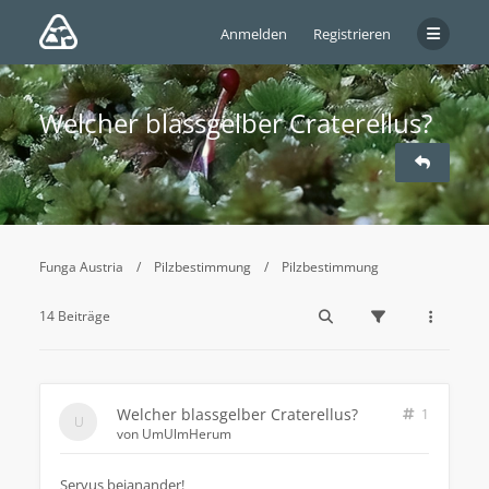
Anmelden
Registrieren
Welcher blassgelber Craterellus?
Funga Austria
Pilzbestimmung
Pilzbestimmung
14 Beiträge
Welcher blassgelber Craterellus?
1
von
UmUlmHerum
Servus beianander!