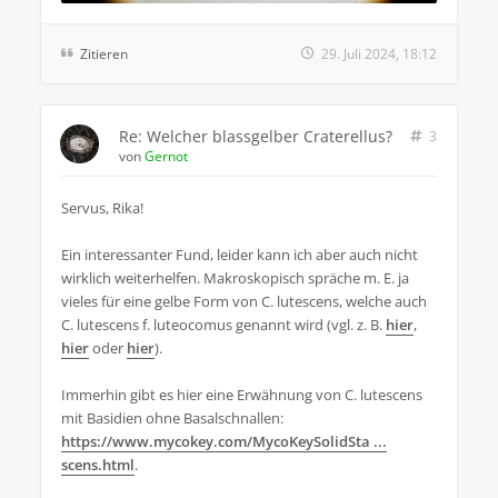
Zitieren
29. Juli 2024, 18:12
Re: Welcher blassgelber Craterellus?
3
von
Gernot
Servus, Rika!
Ein interessanter Fund, leider kann ich aber auch nicht
wirklich weiterhelfen. Makroskopisch spräche m. E. ja
vieles für eine gelbe Form von C. lutescens, welche auch
C. lutescens f. luteocomus genannt wird (vgl. z. B.
hier
,
hier
oder
hier
).
Immerhin gibt es hier eine Erwähnung von C. lutescens
mit Basidien ohne Basalschnallen:
https://www.mycokey.com/MycoKeySolidSta ...
scens.html
.