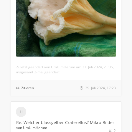
Zuletzt geändert von
UmUlmHerum
am 31. Juli 2024, 21:05,
insgesamt 2-mal geändert.
Zitieren
29. Juli 2024, 17:23
Re: Welcher blassgelber Craterellus? Mikro-Bilder
von
UmUlmHerum
2