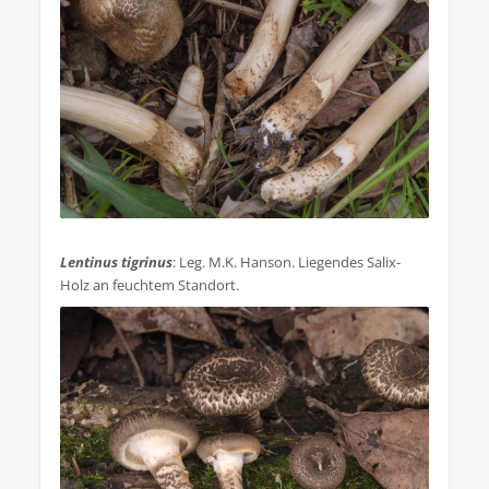
.
Lentinus tigrinus
: Leg. M.K. Hanson. Liegendes Salix-
Holz an feuchtem Standort.