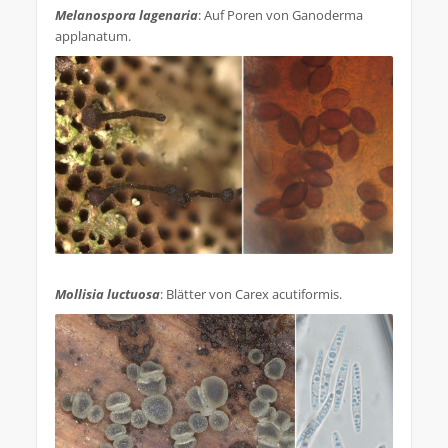
Melanospora lagenaria
: Auf Poren von Ganoderma
applanatum.
.
Mollisia luctuosa
: Blätter von Carex acutiformis.