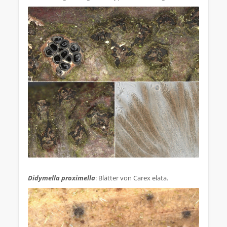
.
Didymella proximella
: Blätter von Carex elata.