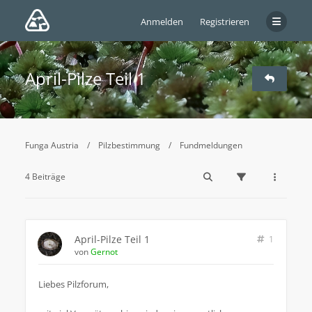
Anmelden
Registrieren
April-Pilze Teil 1
Funga Austria
Pilzbestimmung
Fundmeldungen
4 Beiträge
April-Pilze Teil 1
1
von
Gernot
Liebes Pilzforum,