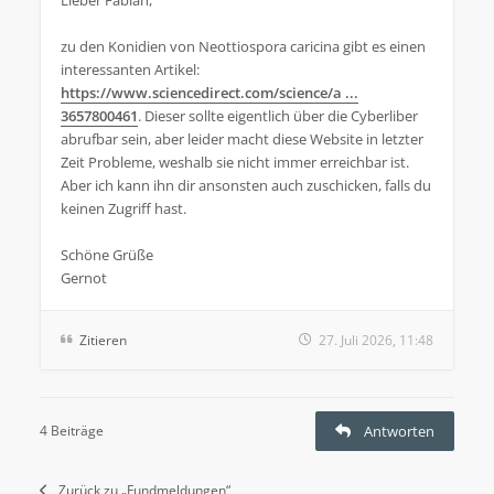
zu den Konidien von Neottiospora caricina gibt es einen
interessanten Artikel:
https://www.sciencedirect.com/science/a ...
3657800461
. Dieser sollte eigentlich über die Cyberliber
abrufbar sein, aber leider macht diese Website in letzter
Zeit Probleme, weshalb sie nicht immer erreichbar ist.
Aber ich kann ihn dir ansonsten auch zuschicken, falls du
keinen Zugriff hast.
Schöne Grüße
Gernot
Zitieren
27. Juli 2026, 11:48
4 Beiträge
Antworten
Zurück zu „Fundmeldungen“