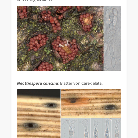
.
Neottiospora caricina
: Blätter von Carex elata.