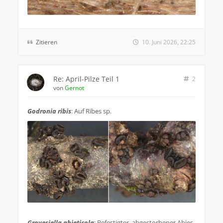
Zitieren
10. Juni 2026, 22:25
Re: April-Pilze Teil 1
2
von
Gernot
Godronia ribis
: Auf Ribes sp.
.
Grovesiella abieticola
: Befestigter, abgestorbener Abies-