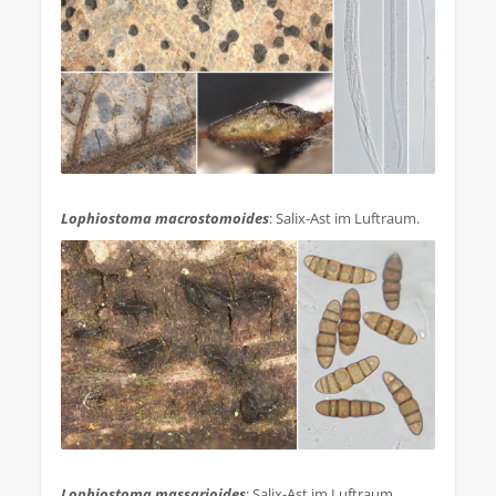
.
Lophiostoma macrostomoides
: Salix-Ast im Luftraum.
.
Lophiostoma massarioides
: Salix-Ast im Luftraum.