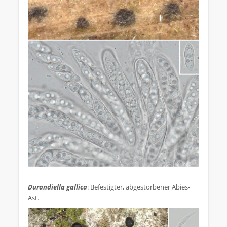
.
Durandiella gallica
: Befestigter, abgestorbener Abies-
Ast.