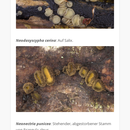
.
Neodasyscypha cerina
: Auf Salix.
.
Neonectria punicea
: Stehender, abgestorbener Stamm
von Frangula alnus.