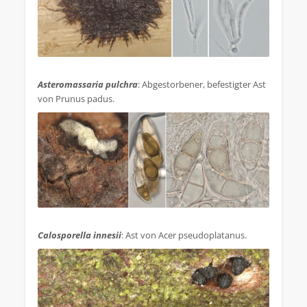
.
Asteromassaria pulchra
: Abgestorbener, befestigter Ast
von Prunus padus.
.
Calosporella innesii
: Ast von Acer pseudoplatanus.