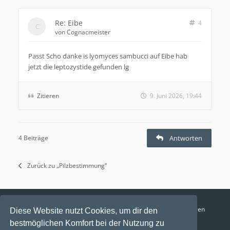
Re: Eibe
4
von
Cognacmeister
Passt Scho danke is lyomyces sambucci auf Eibe hab
jetzt die leptozystide gefunden lg
Zitieren
9. Juni 2026, 19:44
4 Beiträge
Antworten
Zurück zu „Pilzbestimmung“
Funga Austria
FAQ
Datenschutz
Nutzungsbedingungen
Diese Website nutzt Cookies, um dir den
bestmöglichen Komfort bei der Nutzung zu
Alle Zeiten sind
UTC+02:00