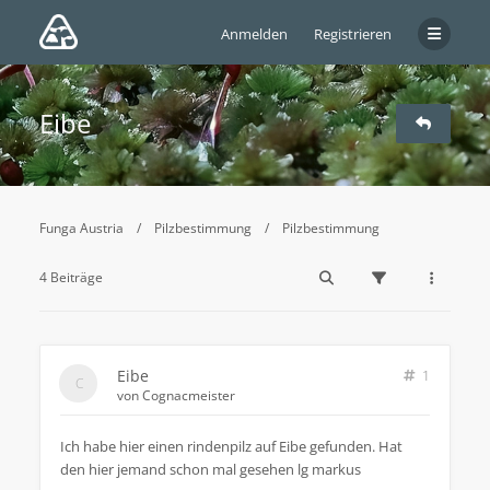
Anmelden
Registrieren
Eibe
Funga Austria
Pilzbestimmung
Pilzbestimmung
4 Beiträge
Eibe
1
von
Cognacmeister
Ich habe hier einen rindenpilz auf Eibe gefunden. Hat
den hier jemand schon mal gesehen lg markus