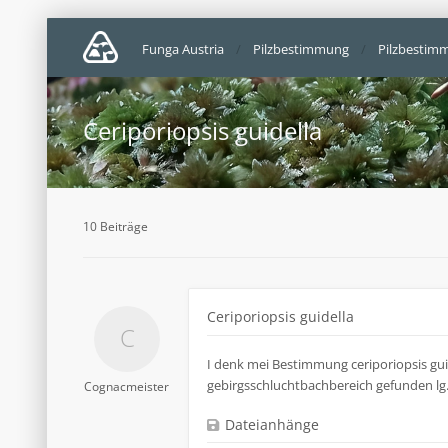
Funga Austria
Pilzbestimmung
Pilzbestim
Ceriporiopsis guidella
10 Beiträge
Ceriporiopsis guidella
I denk mei Bestimmung ceriporiopsis gui
gebirgsschluchtbachbereich gefunden lg
Cognacmeister
Dateianhänge