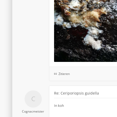
Zitieren
Re: Ceriporiopsis guidella
In koh
Cognacmeister