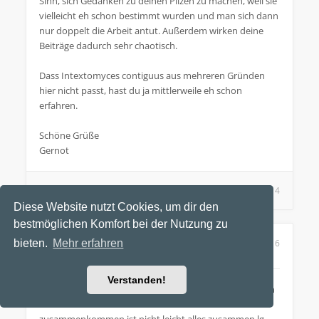
Sinn, sich Gedanken zu deinen Pilzen zu machen, weil sie
vielleicht eh schon bestimmt wurden und man sich dann
nur doppelt die Arbeit antut. Außerdem wirken deine
Beiträge dadurch sehr chaotisch.
Dass Intextomyces contiguus aus mehreren Gründen
hier nicht passt, hast du ja mittlerweile eh schon
erfahren.
Schöne Grüße
Gernot
Zitieren
22. Mai 2026, 14:14
Diese Website nutzt Cookies, um dir den
bestmöglichen Komfort bei der Nutzung zu
Re: Weisser rindenpilz
6
bieten.
Mehr erfahren
von
Cognacmeister
Verstanden!
Das Problem für mich dabei ist ich seh vieles zum ersten
Mal und muss mit den Schlüsseln noch
zusammenkommen ist nicht leicht alles zusammen lg