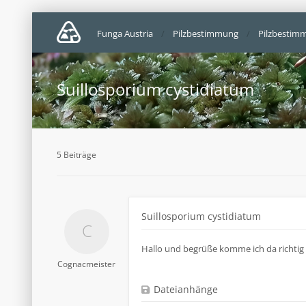
Funga Austria
Pilzbestimmung
Pilzbestim
Suillosporium cystidiatum
5 Beiträge
Suillosporium cystidiatum
Hallo und begrüße komme ich da richtig 
Cognacmeister
Dateianhänge