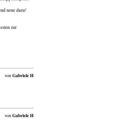
fend neue dazu!
esten zur
Gabriele H
von
Gabriele H
von