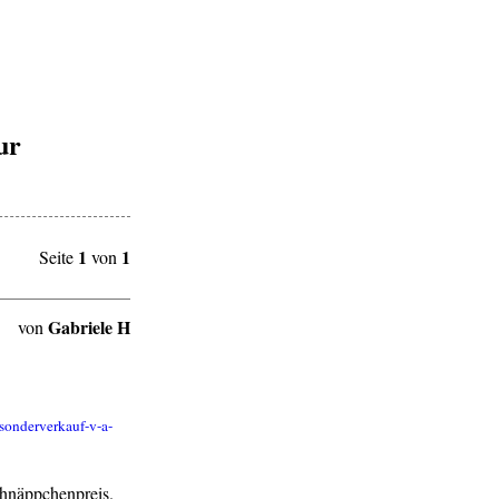
ur
1
1
Seite
von
Gabriele H
von
chnäppchenpreis.