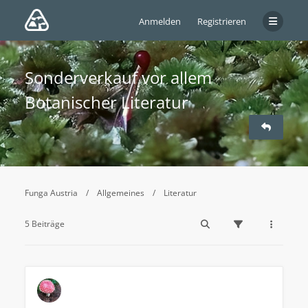
Anmelden
Registrieren
Sonderverkauf vor allem
Botanischer Literatur
Funga Austria
Allgemeines
Literatur
5 Beiträge