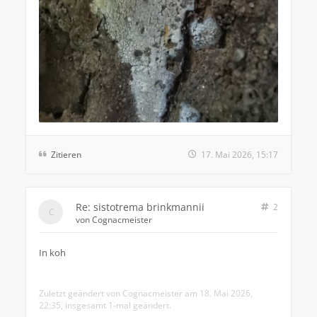
Zitieren
17. Mai 2026, 15:17
Re: sistotrema brinkmannii
2
von
Cognacmeister
In koh
Zuletzt geändert von
Cognacmeister
am 18. Mai 2026,
22:35, insgesamt 1-mal geändert.