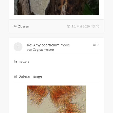
Zitieren
15. Mai 2026, 13:46
Re: Amylocorticium molle
2
von
Cognacmeister
In melzers
Dateianhänge