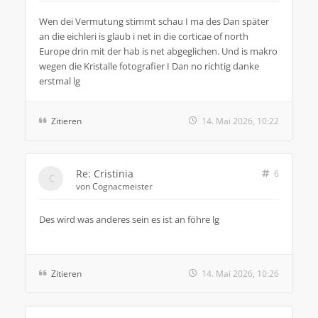
Wen dei Vermutung stimmt schau I ma des Dan später
an die eichleri is glaub i net in die corticae of north
Europe drin mit der hab is net abgeglichen. Und is makro
wegen die Kristalle fotografier I Dan no richtig danke
erstmal lg
Zitieren
14. Mai 2026, 10:22
Re: Cristinia
6
von
Cognacmeister
Des wird was anderes sein es ist an föhre lg
Zitieren
14. Mai 2026, 10:26