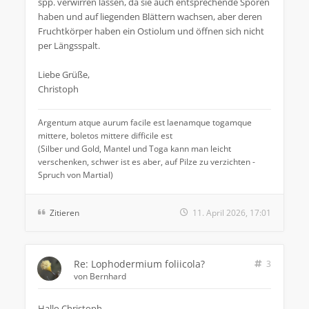
spp. verwirren lassen, da sie auch entsprechende Sporen
haben und auf liegenden Blättern wachsen, aber deren
Fruchtkörper haben ein Ostiolum und öffnen sich nicht
per Längsspalt.
Liebe Grüße,
Christoph
Argentum atque aurum facile est laenamque togamque
mittere, boletos mittere difficile est
(Silber und Gold, Mantel und Toga kann man leicht
verschenken, schwer ist es aber, auf Pilze zu verzichten -
Spruch von Martial)
Zitieren
11. April 2026, 17:01
Re: Lophodermium foliicola?
3
von
Bernhard
Hallo Christoph,