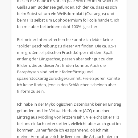
diesen Pilz habe ich vor ein paar Wochen im Auwald bei
Gaißau am Bodensee gefunden. Ich denke, dass es sich
beim Substrat um ein Weißdornblatt (Crataegus) und
beim Pilz selbst um Lophodermium foliicola handelt. Ich
bin mir aber bei beidem nicht 100%-ig sicher.
Bei meiner Internetrecherche konnte ich leider keine
"solide" Beschreibung zu dieser Art finden. Die ca. 0.5-1
mm großen, elliptischen Fruchtkörper mit dem Spalt
entlang der Längsachse, passen aber sehr gut zu den
Bildern, die zu dieser Art finden konnte. Auch die
Paraphysen sind bei mir fadenförmig und
spazierstockartig zurückgekrümmt. Freie Sporen konnte
ich keine finden, jene in den Schläuchen scheinen aber
filiform zu sein.
Ich habe in der Mykologischen Datenbank keinen Eintrag
gefunden und im Virtual Herbarium JACQ nur einen
Eintrag aus Mödling von letztem Jahr. Vielleicht ist er Pilz
bei uns einfach unterkartiert, vielleicht aber auch grad im
kommen. Daher fände ich es spannend, ob ich mit
meiner Vermutung richtig liege und die Art auch hier im