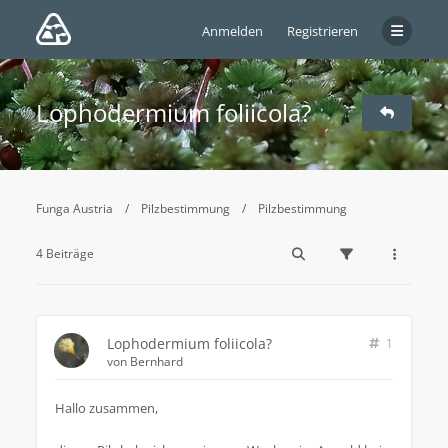
Anmelden
Registrieren
Lophodermium foliicola?
Funga Austria
Pilzbestimmung
Pilzbestimmung
4 Beiträge
Lophodermium foliicola?
1
von
Bernhard
Hallo zusammen,