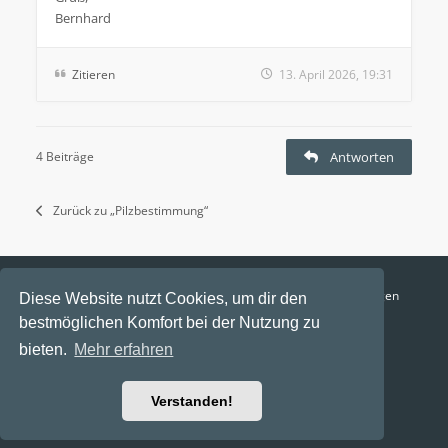
Bernhard
Zitieren
13. April 2026, 19:31
4 Beiträge
Antworten
Zurück zu „Pilzbestimmung“
Funga Austria
FAQ
Datenschutz
Nutzungsbedingungen
Diese Website nutzt Cookies, um dir den
bestmöglichen Komfort bei der Nutzung zu
Alle Zeiten sind
UTC+02:00
bieten.
Mehr erfahren
Aktuelle Zeit: 6. August 2026, 09:40
Powered by
phpBB
® Forum Software © phpBB Limited
Verstanden!
Ravaio Theme by
Gramziu