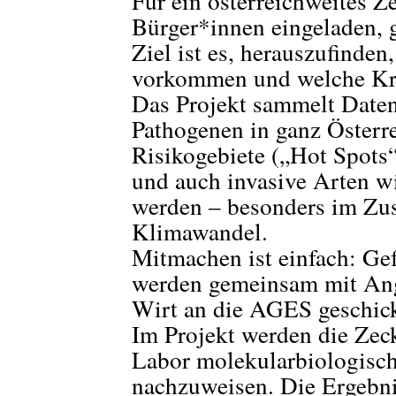
Für ein österreichweites 
Bürger*innen eingeladen, 
Ziel ist es, herauszufind
vorkommen und welche Kran
Das Projekt sammelt Daten
Pathogenen in ganz Österr
Risikogebiete („Hot Spots“
und auch invasive Arten 
werden – besonders im Z
Klimawandel.
Mitmachen ist einfach: Ge
werden gemeinsam mit Ang
Wirt an die AGES geschick
Im Projekt werden die Zec
Labor molekularbiologisch
nachzuweisen. Die Ergebn