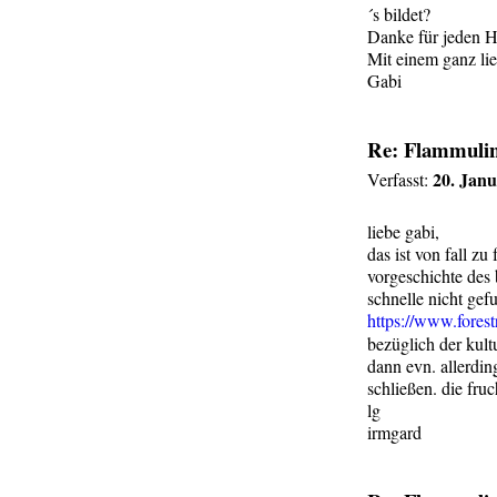
´s bildet?
Danke für jeden H
Mit einem ganz li
Gabi
Re: Flammulin
20. Janu
Verfasst:
liebe gabi,
das ist von fall z
vorgeschichte des
schnelle nicht gef
https://www.fores
bezüglich der kult
dann evn. allerdin
schließen. die fru
lg
irmgard