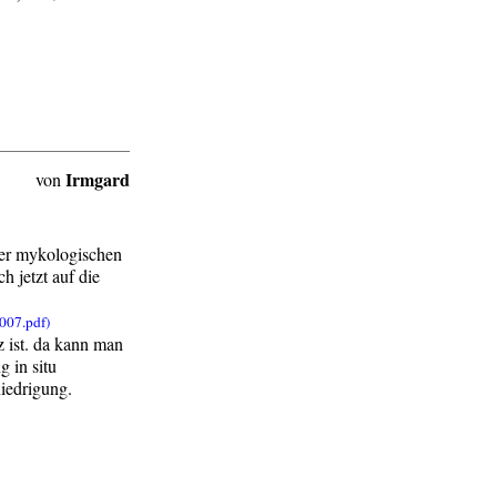
Irmgard
von
 der mykologischen
 jetzt auf die
lz ist. da kann man
g in situ
niedrigung.