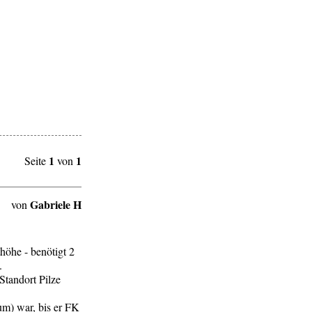
1
1
Seite
von
Gabriele H
von
höhe - benötigt 2
.
Standort Pilze
aum) war, bis er FK