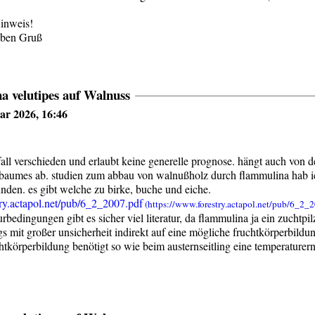
inweis!
eben Gruß
a velutipes auf Walnuss
ar 2026, 16:46
u fall verschieden und erlaubt keine generelle prognose. hängt auch von
 baumes ab. studien zum abbau von walnußholz durch flammulina hab ich
unden. es gibt welche zu birke, buche und eiche.
try.actapol.net/pub/6_2_2007.pdf
urbedingungen gibt es sicher viel literatur, da flammulina ja ein zuchtpi
gs mit großer unsicherheit indirekt auf eine mögliche fruchtkörperbildun
chtkörperbildung benötigt so wie beim austernseitling eine temperaturer