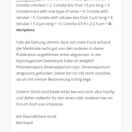
Conidia colorless > 2. Conidia less than 15 µm long > 3.
Conidiomata with one type of setae > 4. Conidia with
setulae > 5. Conidia with setulae less than 5 µm long > 8.
Setulae 1.5-4 µm long > 13. Conidia 4.5-9 x 2-2.5 µm =
D.
decipiens
Falls die Gattung stimmt, lässt sich mein Fund anhand
der Merkmale recht gut von den anderen in dieser
Publikation angeführten Arten abgrenzen. In der
Mykologischen Datenbank habe ich lediglich
Phomatospora dinemasporium (syn. Dinemasporium
strigosum) gefunden. Daher bin ich mir recht unsicher,
ob ich mit meiner Bestimmung richtig liege.
Unterm Strich sind beide Arten bei uns nicht allzu häufig
und daher vielleicht für den einen oder anderen hier im
Forum doch von Interesse.
Mit freundlichem Gruß,
Bernhard