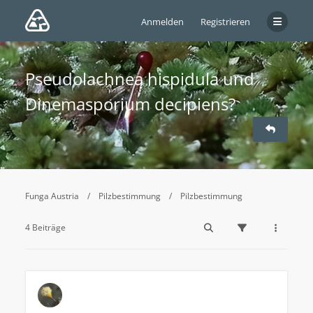
Anmelden
Registrieren
Pseudolachnea hispidula und
Dinemasporium decipiens?
Funga Austria
Pilzbestimmung
Pilzbestimmung
4 Beiträge