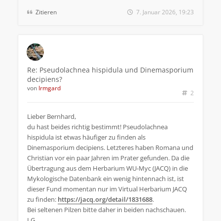
Zitieren
7. Januar 2026, 19:23
Re: Pseudolachnea hispidula und Dinemasporium
decipiens?
von
Irmgard
2
Lieber Bernhard,
du hast beides richtig bestimmt! Pseudolachnea
hispidula ist etwas häufiger zu finden als
Dinemasporium decipiens. Letzteres haben Romana und
Christian vor ein paar Jahren im Prater gefunden. Da die
Übertragung aus dem Herbarium WU-Myc (JACQ) in die
Mykologische Datenbank ein wenig hintennach ist, ist
dieser Fund momentan nur im Virtual Herbarium JACQ
zu finden:
https://jacq.org/detail/1831688
.
Bei seltenen Pilzen bitte daher in beiden nachschauen.
LG