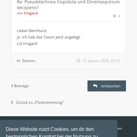
Re: Pseudolachnea hispidula und Dinemasporium
decipiens?
von
Irmgard
4
Lieber Bernhard,
ja. Ich hab das Taxon jetzt angelegt.
LG Irmgard
Zitieren
12. Januar 2026, 23:16
4 Beiträge
Antworten
Zurück zu „Pilzbestimmung“
Funga Austria
FAQ
Datenschutz
Nutzungsbedingungen
Diese Website nutzt Cookies, um dir den
bestmöglichen Komfort bei der Nutzung zu
Alle Zeiten sind
UTC+02:00