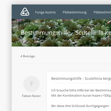
Funga Austria
Pilzbestimmung
Pilzbestim
Bestimmungshilfe - Scutellinia k
4 Beiträge
Bestimmungshilfe - Scutellinia kerg
Ich brauche bitte Hilfe bei der Bestimmun
Mit der Kombination kurze Haare (<500µ
Fabian-Kaiser
Bin diese drei Schlüssel durchgegangen: