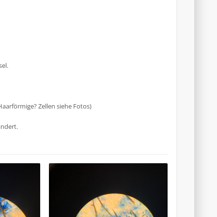
el.
Haarförmige? Zellen siehe Fotos)
ndert.