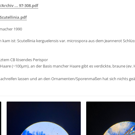
Archiv ... 97-308.pdf
cutellinia.pdf
umacher 1990
 kam ist: Scutellinia kerguelensis var. microspora aus dem Jeannerot Schlüss
itztem CB lösendes Perispor
 Haare (~100µm), an der Basis mancher Haare gibt es verdickte, braune (ev. 
nachreifen lassen und an den Ornamenten/Sporenmaßen hat sich nichts geä