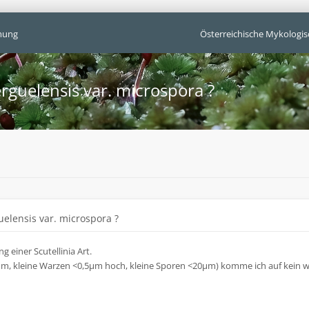
mung
Österreichische Mykologis
erguelensis var. microspora ?
uelensis var. microspora ?
g einer Scutellinia Art.
m, kleine Warzen <0,5µm hoch, kleine Sporen <20µm) komme ich auf kein wi