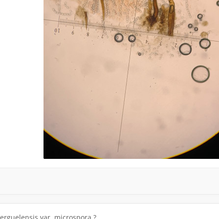
kerguelensis var. microspora ?