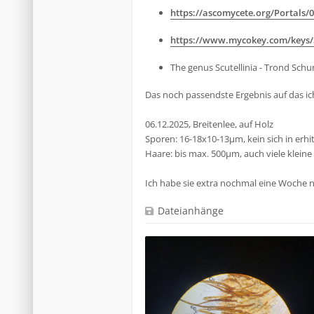
https://ascomycete.org/Portals/0/
https://www.mycokey.com/keys/S
The genus Scutellinia - Trond Sch
Das noch passendste Ergebnis auf das ich
06.12.2025, Breitenlee, auf Holz
Sporen: 16-18x10-13µm, kein sich in erh
Haare: bis max. 500µm, auch viele kleine
Ich habe sie extra nochmal eine Woche 
Dateianhänge