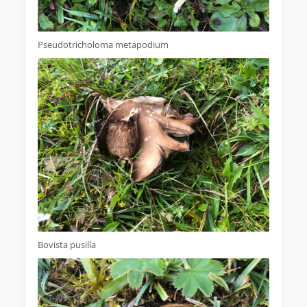
Pseudotricholoma metapodium
Bovista pusilla