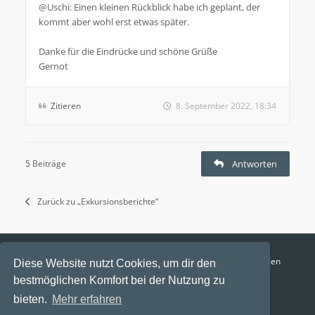
@Uschi: Einen kleinen Rückblick habe ich geplant, der
kommt aber wohl erst etwas später.
Danke für die Eindrücke und schöne Grüße
Gernot
Zitieren
8. September 2022, 18:34
5 Beiträge
Antworten
Zurück zu „Exkursionsberichte“
Funga Austria
FAQ
Datenschutz
Nutzungsbedingungen
Diese Website nutzt Cookies, um dir den
bestmöglichen Komfort bei der Nutzung zu
Alle Zeiten sind
UTC+02:00
bieten.
Mehr erfahren
Aktuelle Zeit: 8. August 2026, 01:41