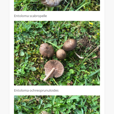
Entoloma scabropelle
Entoloma ochreoprunuloides