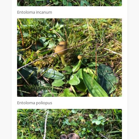
Entoloma incanum
Entoloma poliopus