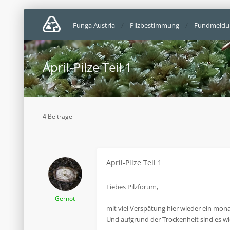
Funga Austria
Pilzbestimmung
Fundmeldu
April-Pilze Teil 1
4 Beiträge
April-Pilze Teil 1
Liebes Pilzforum,
Gernot
mit viel Verspätung hier wieder ein monat
Und aufgrund der Trockenheit sind es wie