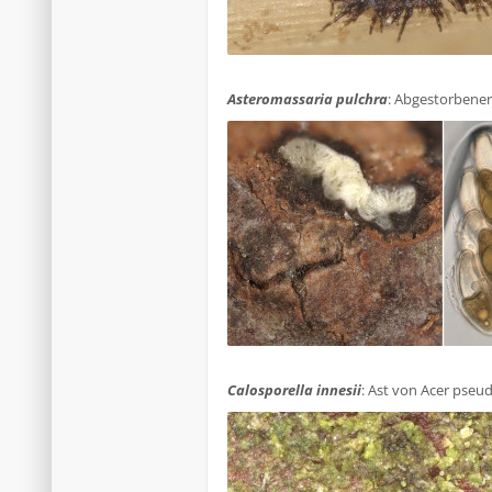
.
Asteromassaria pulchra
: Abgestorbener
.
Calosporella innesii
: Ast von Acer pseu