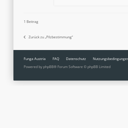
1 Beitrag
Zurück zu „Pilzbestimmung“
Funga Austria
FAQ
Datenschutz
Nutzungsbedingunge
Powered by
phpBB
® Forum Software © phpBB Limited