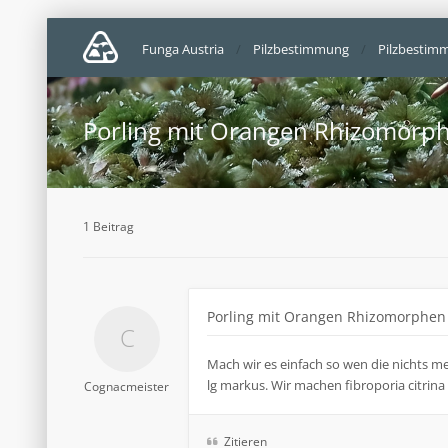
Funga Austria
Pilzbestimmung
Pilzbestim
Porling mit Orangen Rhizomorp
1 Beitrag
Porling mit Orangen Rhizomorphen
Mach wir es einfach so wen die nichts 
lg markus. Wir machen fibroporia citrin
Cognacmeister
Zitieren