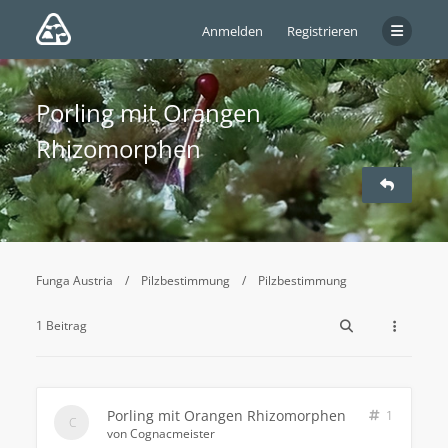
Anmelden
Registrieren
Porling mit Orangen
Rhizomorphen
Funga Austria
Pilzbestimmung
Pilzbestimmung
1 Beitrag
Porling mit Orangen Rhizomorphen
1
von
Cognacmeister