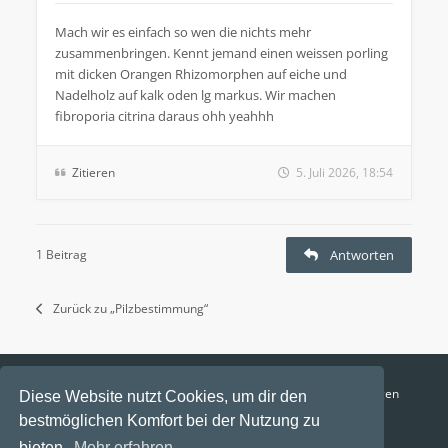
Mach wir es einfach so wen die nichts mehr
zusammenbringen. Kennt jemand einen weissen porling
mit dicken Orangen Rhizomorphen auf eiche und
Nadelholz auf kalk oden lg markus. Wir machen
fibroporia citrina daraus ohh yeahhh
Zitieren
5. Juli 2026, 18:54
1 Beitrag
Antworten
Zurück zu „Pilzbestimmung“
Funga Austria
FAQ
Datenschutz
Nutzungsbedingungen
Diese Website nutzt Cookies, um dir den
bestmöglichen Komfort bei der Nutzung zu
Alle Zeiten sind
UTC+02:00
bieten.
Mehr erfahren