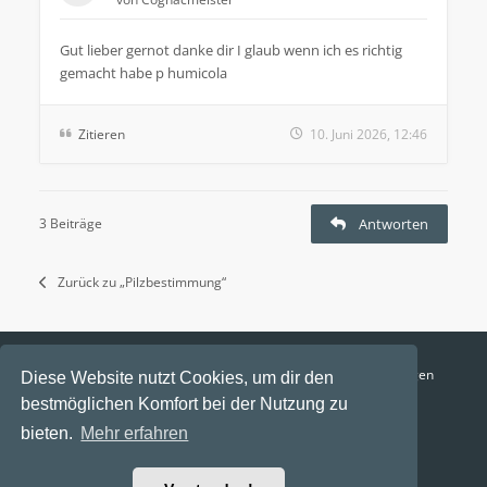
Gut lieber gernot danke dir I glaub wenn ich es richtig
gemacht habe p humicola
Zitieren
10. Juni 2026, 12:46
3 Beiträge
Antworten
Zurück zu „Pilzbestimmung“
Funga Austria
FAQ
Datenschutz
Nutzungsbedingungen
Diese Website nutzt Cookies, um dir den
bestmöglichen Komfort bei der Nutzung zu
Alle Zeiten sind
UTC+02:00
bieten.
Mehr erfahren
Aktuelle Zeit: 6. August 2026, 23:05
Powered by
phpBB
® Forum Software © phpBB Limited