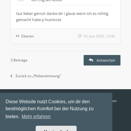
Gut lieber gernot danke dir I glaub wenn ich es richtig
gemacht habe p humicola
Zitieren
10. Juni 2026, 12:46
3 Beiträge
Antworten
Zurück zu „Pilzbestimmung“
Funga Austria
FAQ
Datenschutz
Nutzungsbedingungen
Diese Website nutzt Cookies, um dir den
bestmöglichen Komfort bei der Nutzung zu
Alle Zeiten sind
UTC+02:00
bieten.
Mehr erfahren
Aktuelle Zeit: 6. August 2026, 20:37
Powered by
phpBB
® Forum Software © phpBB Limited