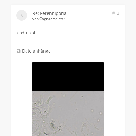
Re: Perenniporia
2
von
Cognacmeister
Und in koh
Dateianhänge