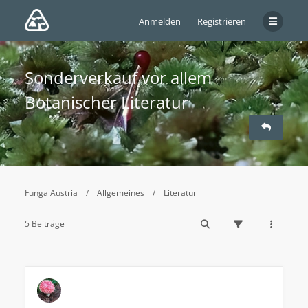
Anmelden
Registrieren
Sonderverkauf vor allem
Botanischer Literatur
Funga Austria
Allgemeines
Literatur
5 Beiträge