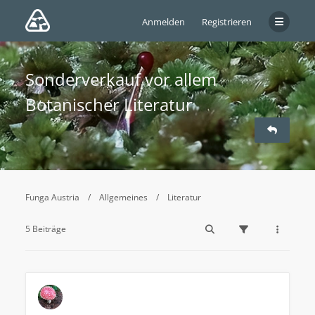
Anmelden
Registrieren
Sonderverkauf vor allem
Botanischer Literatur
Funga Austria
Allgemeines
Literatur
5 Beiträge