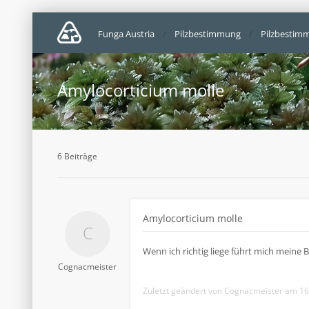
Funga Austria
Pilzbestimmung
Pilzbestim
Amylocorticium molle
6 Beiträge
Amylocorticium molle
Wenn ich richtig liege führt mich meine 
Cognacmeister
Zuletzt geändert von
Cognacmeister
am 16.