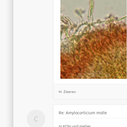
Zitieren
Re: Amylocorticium molle
In KOH und melzer