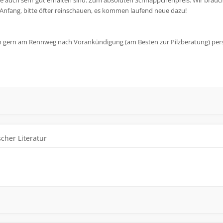
die auch sehr gut erhalten sind. Zum absoluten Schnäppchenpreis. Wir brauchen
r Anfang, bitte öfter reinschauen, es kommen laufend neue dazu!
gern am Rennweg nach Vorankündigung (am Besten zur Pilzberatung) persönl
cher Literatur