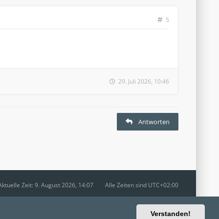
5
29. Juli 2026, 10:46
Antworten
Aktuelle Zeit: 9. August 2026, 14:07
Alle Zeiten sind
UTC+02:00
Ravaio Theme by
Gramziu
Verstanden!