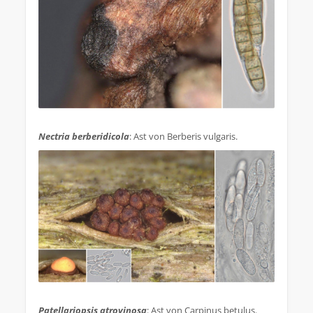
.
Nectria berberidicola
: Ast von Berberis vulgaris.
.
Patellariopsis atrovinosa
: Ast von Carpinus betulus.