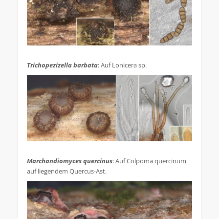
.
Trichopezizella barbata
: Auf Lonicera sp.
.
Marchandiomyces quercinus
: Auf Colpoma quercinum
auf liegendem Quercus-Ast.