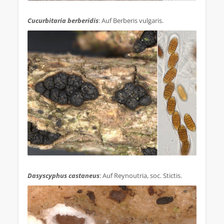
.
Cucurbitaria berberidis
: Auf Berberis vulgaris.
.
Dasyscyphus castaneus
: Auf Reynoutria, soc. Stictis.