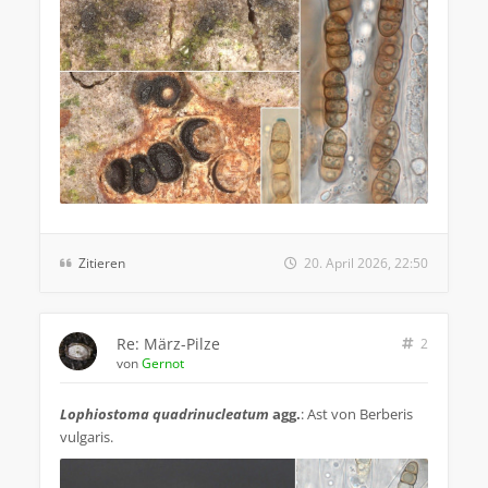
Zitieren
20. April 2026, 22:50
Re: März-Pilze
2
von
Gernot
Lophiostoma quadrinucleatum
agg.
: Ast von Berberis
vulgaris.