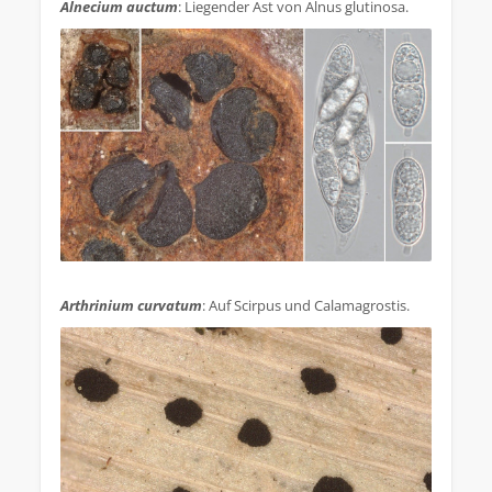
Alnecium auctum
: Liegender Ast von Alnus glutinosa.
.
Arthrinium curvatum
: Auf Scirpus und Calamagrostis.