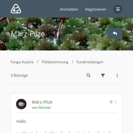
Anmelden
Registrieren
März-Pilze
Funga Austria
Pilzbestimmung
Fundmeldungen
3 Beiträge
März-Pilze
1
von
Gernot
Hallo,