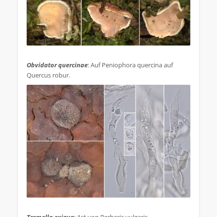
.
Obvidator quercinae
: Auf Peniophora quercina auf
Quercus robur.
.
Tremella exigua
: Ast von Berberis vulgaris.