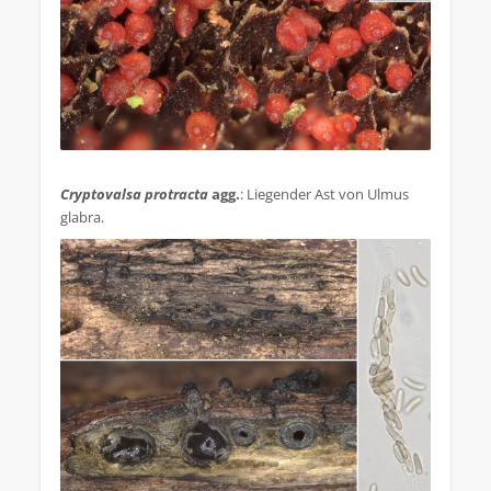
.
Cryptovalsa protracta
agg.
: Liegender Ast von Ulmus
glabra.