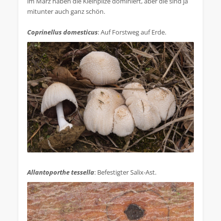
im März haben die Kleinpilze dominiert, aber die sind ja
mitunter auch ganz schön.
Coprinellus domesticus
: Auf Forstweg auf Erde.
.
Allantoporthe tessella
: Befestigter Salix-Ast.