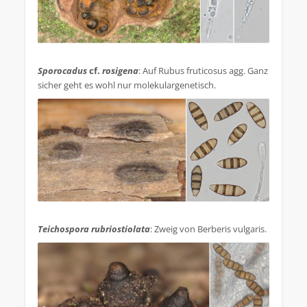
.
Sporocadus
cf.
rosigena
: Auf Rubus fruticosus agg. Ganz
sicher geht es wohl nur molekulargenetisch.
.
Teichospora rubriostiolata
: Zweig von Berberis vulgaris.