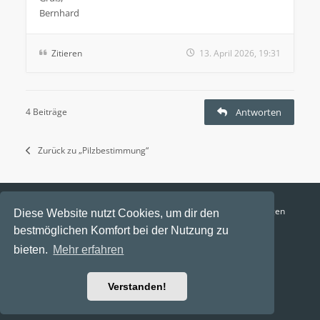
Bernhard
Zitieren
13. April 2026, 19:31
4 Beiträge
Antworten
Zurück zu „Pilzbestimmung“
Funga Austria
FAQ
Datenschutz
Nutzungsbedingungen
Diese Website nutzt Cookies, um dir den
bestmöglichen Komfort bei der Nutzung zu
Alle Zeiten sind
UTC+02:00
bieten.
Mehr erfahren
Aktuelle Zeit: 7. August 2026, 15:31
Powered by
phpBB
® Forum Software © phpBB Limited
Verstanden!
Ravaio Theme by
Gramziu