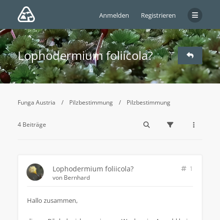
Anmelden
Registrieren
Lophodermium foliicola?
Funga Austria
Pilzbestimmung
Pilzbestimmung
4 Beiträge
Lophodermium foliicola?
1
von
Bernhard
Hallo zusammen,