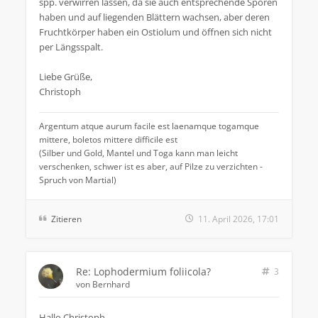
spp. verwirren lassen, da sie auch entsprechende Sporen
haben und auf liegenden Blättern wachsen, aber deren
Fruchtkörper haben ein Ostiolum und öffnen sich nicht
per Längsspalt.
Liebe Grüße,
Christoph
Argentum atque aurum facile est laenamque togamque
mittere, boletos mittere difficile est
(Silber und Gold, Mantel und Toga kann man leicht
verschenken, schwer ist es aber, auf Pilze zu verzichten -
Spruch von Martial)
Zitieren
11. April 2026, 17:01
Re: Lophodermium foliicola?
3
von
Bernhard
Hallo Christoph,