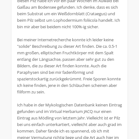
diesen Pilz habe ich vor ein paar Wochen im Auwald bei
Gaißau am Bodensee gefunden. Ich denke, dass es sich
beim Substrat um ein Weißdornblatt (Crataegus) und
beim Pilz selbst um Lophodermium foliicola handelt. Ich
bin mir aber bei beidem nicht 100%-ig sicher.
Bei meiner Internetrecherche konnte ich leider keine
"solide" Beschreibung zu dieser Art finden. Die ca. 0.5-1
mm großen, elliptischen Fruchtkörper mit dem Spalt
entlang der Längsachse, passen aber sehr gut zu den
Bildern, die zu dieser Art finden konnte. Auch die
Paraphysen sind bei mir fadenförmig und
spazierstockartig zurückgekrümmt. Freie Sporen konnte
ich keine finden, jene in den Schläuchen scheinen aber
filiform zu sein.
Ich habe in der Mykologischen Datenbank keinen Eintrag
gefunden und im Virtual Herbarium JACQ nur einen
Eintrag aus Mödling von letztem Jahr. Vielleicht ist er Pilz
bei uns einfach unterkartiert, vielleicht aber auch grad im
kommen. Daher fände ich es spannend, ob ich mit
meiner Vermutung richtig liege und die Art auch hier im