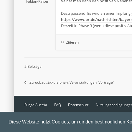
Va hat man dann den positiven Nebeneffe
Fabian-Kaiser
Dazu passend: Es wird an einer Impfung 
https://www.br.de/nachrichten/bayern
Derzeit in Phase 3 (wenn diese positiv 
Zitieren
2 Beiträge
Zurück zu „Exkursionen, Veranstaltungen, Vorträge“
Funga Austria
FAQ
Datenschutz
Nutzungsbedingunge
Powered by
phpBB
® Forum Software © phpBB Limited
Diese Website nutzt Cookies, um dir den bestmöglichen Ko