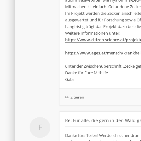
auch invasive Arten wie Hyalomma-Zec
Mitmachen ist einfach: Gefundene Zecke
Im Projekt werden die Zecken anschließ
ausgewertet und für Forschung sowie Öff
Langfristig trägt das Projekt dazu bei,
Weitere Informationen unter:
https://www.citizen-science.at/projekt
https://www.ages.at/mensch/krankheit/
unter der Zwischenüberschrift „Zecke ge
Danke für Eure Mithilfe
Gabi
Zitieren
Re: Für alle, die gern in den Wald 
Danke fürs Teilen! Werde ich sicher dra