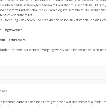
ken überwacht werden – besonders im Zusammenhang mit dem Klimawande
n (unbeschädigt) werden gemeinsam mit Angaben zu Funddatum, Ort und ggf
end bestimmt und im Labor molekularbiologisch untersucht, um Krankheits
entlichkeit aufbereitet.
 die Ausbreitung von Zecken und Krankheiten besser zu verstehen und die Ge
e ... ngszwecken
in ... ten#c28475
funden“ Näheres zur weiteren Vorgangsweise, wenn ihr Zecken einschicken w
gehen
n teilnehmen hatte schon eine die festgestochen war und mehrere auf mir kr