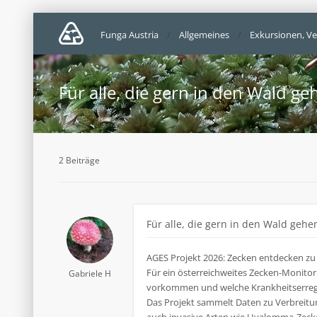
Funga Austria
Allgemeines
Exkursionen, Ve
Für alle, die gern in den Wald ge
2 Beiträge
Für alle, die gern in den Wald gehe
AGES Projekt 2026: Zecken entdecken z
Für ein österreichweites Zecken-Monito
Gabriele H
vorkommen und welche Krankheitserrege
Das Projekt sammelt Daten zu Verbreitun