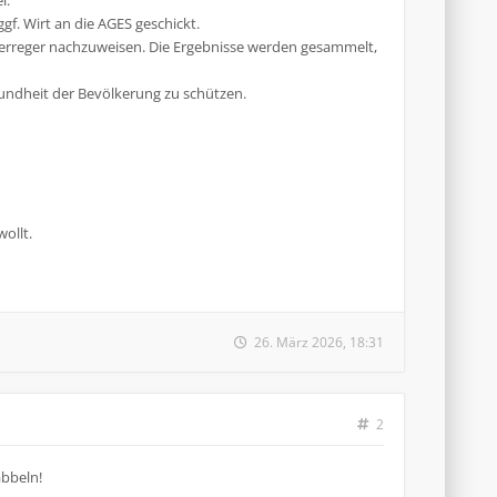
l.
. Wirt an die AGES geschickt.
erreger nachzuweisen. Die Ergebnisse werden gesammelt,
sundheit der Bevölkerung zu schützen.
ollt.
26. März 2026, 18:31
2
abbeln!