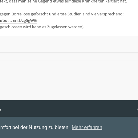
kt, dass man seine Gegend etwas auf diese Krankheiten kartiert hat.
gegen Borreliose geforscht und erste Studien sind vielversprechend!
/bo ... en,Uzg5gWG
Abgeschlossen wird kann es Zugelassen werden)
n
mfort bei der Nutzung zu bieten.
Mehr erfahren