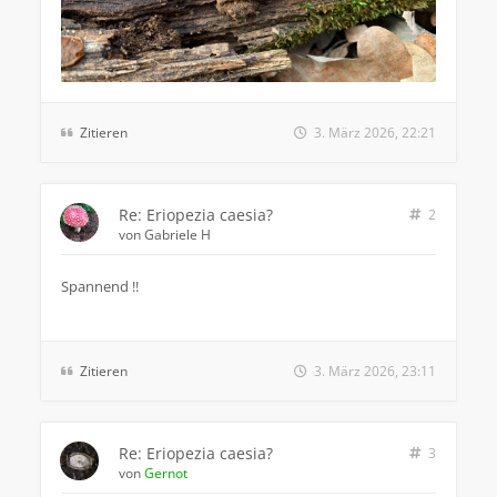
Zitieren
3. März 2026, 22:21
Re: Eriopezia caesia?
2
von
Gabriele H
Spannend !!
Zitieren
3. März 2026, 23:11
Re: Eriopezia caesia?
3
von
Gernot