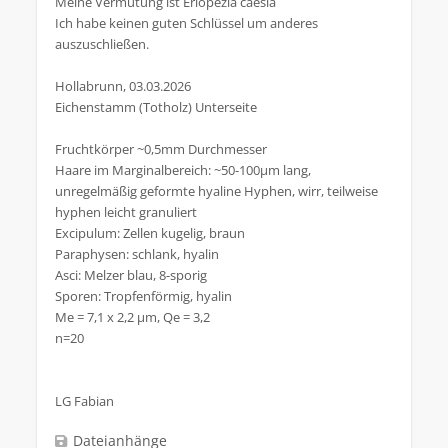
Meine Vermutung ist Eriopezia caesia
Ich habe keinen guten Schlüssel um anderes
auszuschließen.
Hollabrunn, 03.03.2026
Eichenstamm (Totholz) Unterseite
Fruchtkörper ~0,5mm Durchmesser
Haare im Marginalbereich: ~50-100µm lang,
unregelmäßig geformte hyaline Hyphen, wirr, teilweise
hyphen leicht granuliert
Excipulum: Zellen kugelig, braun
Paraphysen: schlank, hyalin
Asci: Melzer blau, 8-sporig
Sporen: Tropfenförmig, hyalin
Me = 7,1 x 2,2 µm, Qe = 3,2
n=20
LG Fabian
Dateianhänge