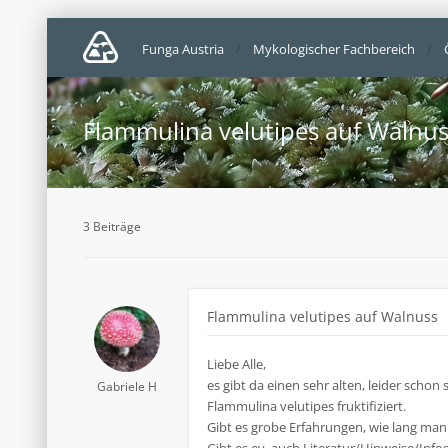
Funga Austria
Mykologischer Fachbereich
Flammulina velutipes auf Walnu
3 Beiträge
Flammulina velutipes auf Walnuss
Liebe Alle,
es gibt da einen sehr alten, leider sc
Gabriele H
Flammulina velutipes fruktifiziert.
Gibt es grobe Erfahrungen, wie lang man