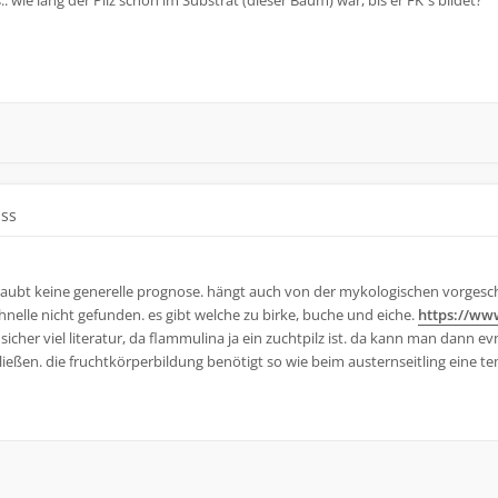
. wie lang der Pilz schon im Substrat (dieser Baum) war, bis er FK´s bildet?
uss
d erlaubt keine generelle prognose. hängt auch von der mykologischen vorg
hnelle nicht gefunden. es gibt welche zu birke, buche und eiche.
https://ww
icher viel literatur, da flammulina ja ein zuchtpilz ist. da kann man dann evn
ließen. die fruchtkörperbildung benötigt so wie beim austernseitling eine 