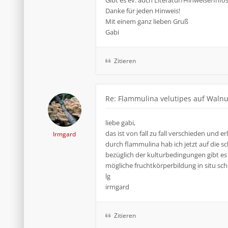
Gibt es ev. auch Literatur/Hinweise/Infos.
Danke für jeden Hinweis!
Mit einem ganz lieben Gruß
Gabi
Zitieren
Re: Flammulina velutipes auf Waln
liebe gabi,
das ist von fall zu fall verschieden un
Irmgard
durch flammulina hab ich jetzt auf die sc
bezüglich der kulturbedingungen gibt es s
mögliche fruchtkörperbildung in situ sch
lg
irmgard
Zitieren