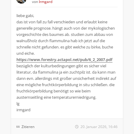
von
Irmgard
liebe gabi,
das ist von fall zu fall verschieden und erlaubt keine
generelle prognose. hängt auch von der mykologischen
vorgeschichte des baumes ab. studien zum abbau von
walnußholz durch flammulina hab ich jetzt auf die
schnelle nicht gefunden. es gibt welche zu birke, buche
und eiche.
https://www.forestry.actapol.net/pub/6_2_2007.pdf
bezüglich der kulturbedingungen gibt es sicher viel
literatur, da flammulina ja ein zuchtpilz ist. da kann man
dann evn. allerdings mit großer unsicherheit indirekt auf
eine mögliche fruchtkörperbildung in situ schließen. die
fruchtkörperbildung benötigt so wie beim
austernseitling eine temperaturerniedrigung.
lg
irmgard
Zitieren
20. Januar 2026, 16:46