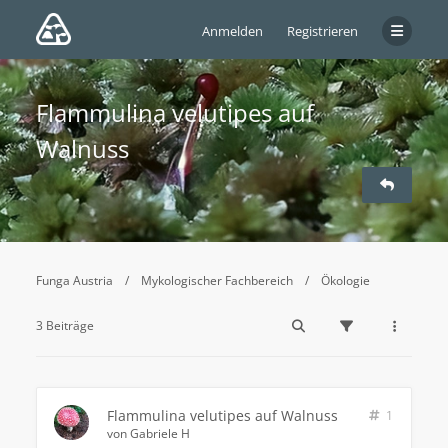
Anmelden
Registrieren
Flammulina velutipes auf
Walnuss
Funga Austria
Mykologischer Fachbereich
Ökologie
3 Beiträge
Flammulina velutipes auf Walnuss
1
von
Gabriele H