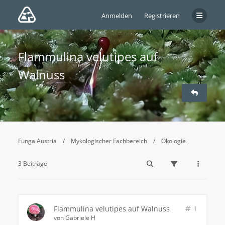
Anmelden
Registrieren
Flammulina velutipes auf
Walnuss
Funga Austria
Mykologischer Fachbereich
Ökologie
3 Beiträge
Flammulina velutipes auf Walnuss
1
von
Gabriele H