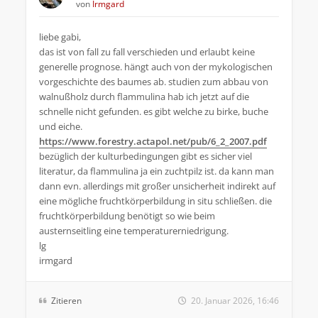
von
Irmgard
liebe gabi,
das ist von fall zu fall verschieden und erlaubt keine
generelle prognose. hängt auch von der mykologischen
vorgeschichte des baumes ab. studien zum abbau von
walnußholz durch flammulina hab ich jetzt auf die
schnelle nicht gefunden. es gibt welche zu birke, buche
und eiche.
https://www.forestry.actapol.net/pub/6_2_2007.pdf
bezüglich der kulturbedingungen gibt es sicher viel
literatur, da flammulina ja ein zuchtpilz ist. da kann man
dann evn. allerdings mit großer unsicherheit indirekt auf
eine mögliche fruchtkörperbildung in situ schließen. die
fruchtkörperbildung benötigt so wie beim
austernseitling eine temperaturerniedrigung.
lg
irmgard
Zitieren
20. Januar 2026, 16:46