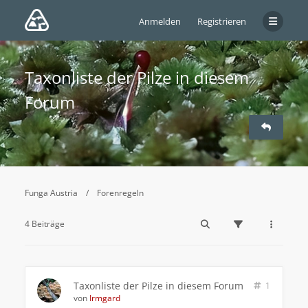
Anmelden
Registrieren
Taxonliste der Pilze in diesem
Forum
Funga Austria
Forenregeln
4 Beiträge
Taxonliste der Pilze in diesem Forum
1
von
Irmgard