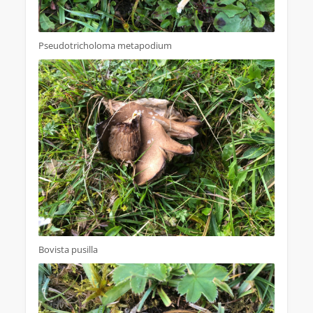
Pseudotricholoma metapodium
Bovista pusilla