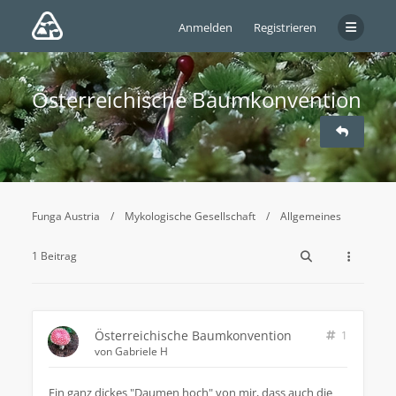
Anmelden
Registrieren
Österreichische Baumkonvention
Funga Austria
Mykologische Gesellschaft
Allgemeines
1 Beitrag
Österreichische Baumkonvention
1
von
Gabriele H
Ein ganz dickes "Daumen hoch" von mir, dass auch die