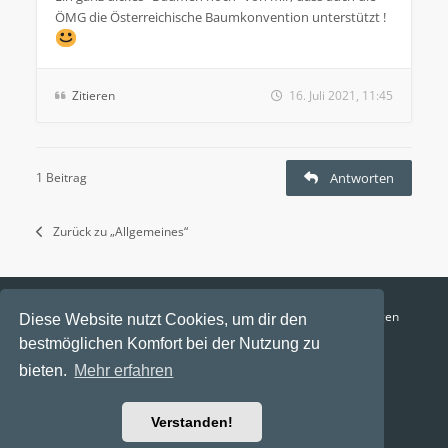
ÖMG die Österreichische Baumkonvention unterstützt !
Zitieren
16. Juli 2021, 11:45
1 Beitrag
Antworten
Zurück zu „Allgemeines“
Funga Austria
FAQ
Datenschutz
Nutzungsbedingungen
Diese Website nutzt Cookies, um dir den
bestmöglichen Komfort bei der Nutzung zu
Alle Zeiten sind
UTC+02:00
bieten.
Mehr erfahren
Aktuelle Zeit: 7. August 2026, 09:20
Powered by
phpBB
® Forum Software © phpBB Limited
Verstanden!
Ravaio Theme by
Gramziu