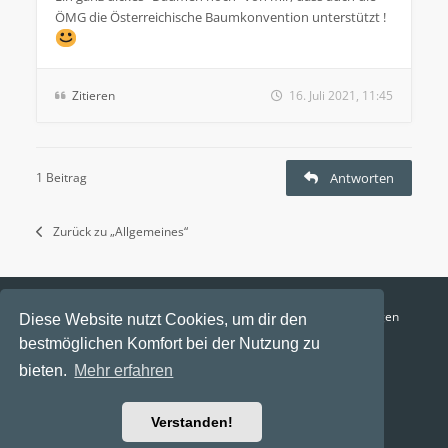
ÖMG die Österreichische Baumkonvention unterstützt !
Zitieren
16. Juli 2021, 11:45
1 Beitrag
Antworten
Zurück zu „Allgemeines“
Funga Austria
FAQ
Datenschutz
Nutzungsbedingungen
Diese Website nutzt Cookies, um dir den
bestmöglichen Komfort bei der Nutzung zu
Alle Zeiten sind
UTC+02:00
bieten.
Mehr erfahren
Aktuelle Zeit: 8. August 2026, 17:54
Powered by
phpBB
® Forum Software © phpBB Limited
Verstanden!
Ravaio Theme by
Gramziu