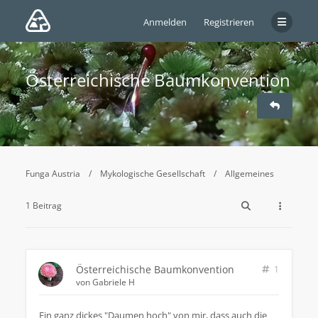
Anmelden
Registrieren
Österreichische Baumkonvention
Funga Austria
Mykologische Gesellschaft
Allgemeines
1 Beitrag
Österreichische Baumkonvention
1
von
Gabriele H
Ein ganz dickes "Daumen hoch" von mir, dass auch die