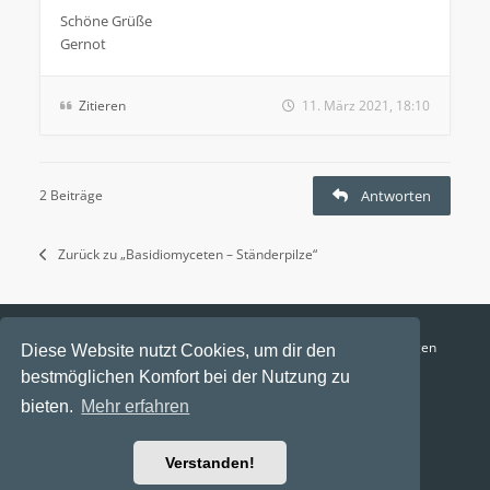
Schöne Grüße
Gernot
Zitieren
11. März 2021, 18:10
2 Beiträge
Antworten
Zurück zu „Basidiomyceten – Ständerpilze“
Funga Austria
FAQ
Datenschutz
Nutzungsbedingungen
Diese Website nutzt Cookies, um dir den
bestmöglichen Komfort bei der Nutzung zu
Alle Zeiten sind
UTC+02:00
bieten.
Mehr erfahren
Aktuelle Zeit: 9. August 2026, 08:42
Powered by
phpBB
® Forum Software © phpBB Limited
Verstanden!
Ravaio Theme by
Gramziu