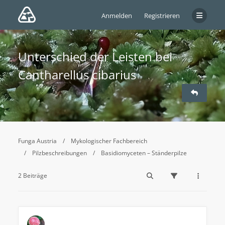
Anmelden
Registrieren
Unterschied der Leisten bei
Cantharellus cibarius
Funga Austria
Mykologischer Fachbereich
Pilzbeschreibungen
Basidiomyceten – Ständerpilze
2 Beiträge