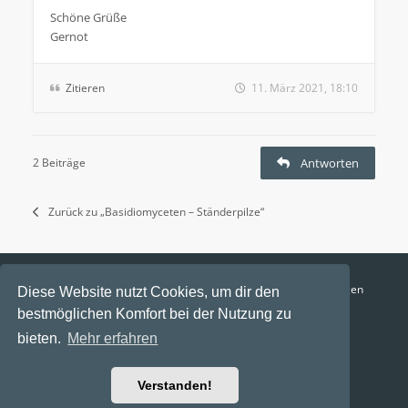
Schöne Grüße
Gernot
Zitieren
11. März 2021, 18:10
2 Beiträge
Antworten
Zurück zu „Basidiomyceten – Ständerpilze“
Funga Austria
FAQ
Datenschutz
Nutzungsbedingungen
Diese Website nutzt Cookies, um dir den
bestmöglichen Komfort bei der Nutzung zu
Alle Zeiten sind
UTC+02:00
bieten.
Mehr erfahren
Aktuelle Zeit: 6. August 2026, 23:09
Powered by
phpBB
® Forum Software © phpBB Limited
Verstanden!
Ravaio Theme by
Gramziu