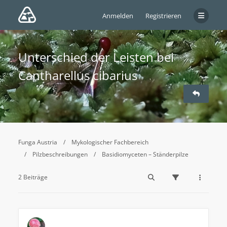
Anmelden
Registrieren
Unterschied der Leisten bei
Cantharellus cibarius
Funga Austria
Mykologischer Fachbereich
Pilzbeschreibungen
Basidiomyceten – Ständerpilze
2 Beiträge