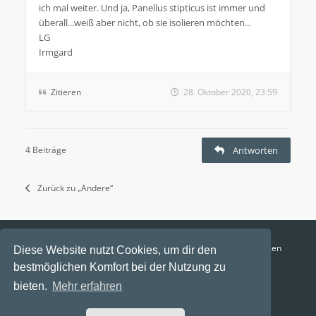
ich mal weiter. Und ja, Panellus stipticus ist immer und
überall...weiß aber nicht, ob sie isolieren möchten...
LG
Irmgard
Zitieren
28. Oktober 2020, 23:59
4 Beiträge
Antworten
Zurück zu „Andere“
Funga Austria
FAQ
Datenschutz
Nutzungsbedingungen
Diese Website nutzt Cookies, um dir den
bestmöglichen Komfort bei der Nutzung zu
Alle Zeiten sind
UTC+02:00
bieten.
Mehr erfahren
Aktuelle Zeit: 10. August 2026, 16:38
Powered by
phpBB
® Forum Software © phpBB Limited