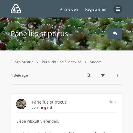
Anmelden
Registrieren
Panellus stipticus
Funga Austria
Pilzzucht und Zuchtpilze
Andere
4 Beiträge
Panellus stipticus
1
von
Irmgard
Liebe Pilzkultivierenden,