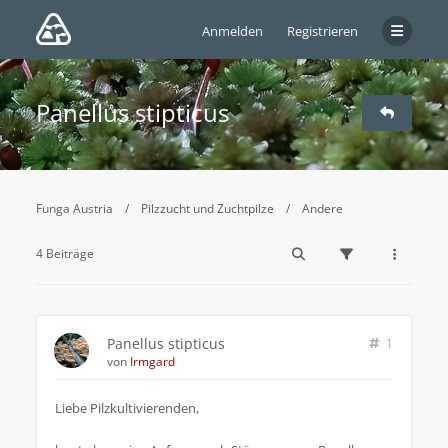
Anmelden
Registrieren
Panellus stipticus
Funga Austria
Pilzzucht und Zuchtpilze
Andere
4 Beiträge
Panellus stipticus
1
von
Irmgard
Liebe Pilzkultivierenden,