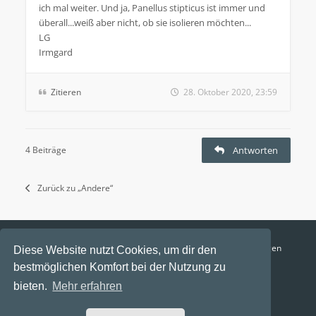
ich mal weiter. Und ja, Panellus stipticus ist immer und
überall...weiß aber nicht, ob sie isolieren möchten...
LG
Irmgard
Zitieren
28. Oktober 2020, 23:59
4 Beiträge
Antworten
Zurück zu „Andere“
Funga Austria
FAQ
Datenschutz
Nutzungsbedingungen
Diese Website nutzt Cookies, um dir den
bestmöglichen Komfort bei der Nutzung zu
Alle Zeiten sind
UTC+02:00
bieten.
Mehr erfahren
Aktuelle Zeit: 9. August 2026, 15:45
Powered by
phpBB
® Forum Software © phpBB Limited