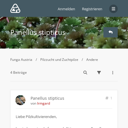
Anmelden
Registrieren
Panellus stipticus
Funga Austria
Pilzzucht und Zuchtpilze
Andere
4 Beiträge
Panellus stipticus
1
von
Irmgard
Liebe Pilzkultivierenden,