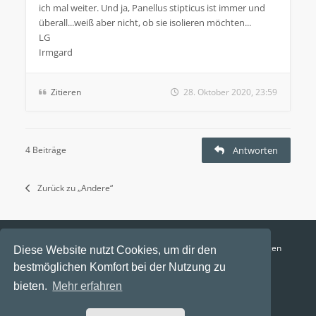
ich mal weiter. Und ja, Panellus stipticus ist immer und
überall...weiß aber nicht, ob sie isolieren möchten...
LG
Irmgard
Zitieren
28. Oktober 2020, 23:59
4 Beiträge
Antworten
Zurück zu „Andere“
Funga Austria
FAQ
Datenschutz
Nutzungsbedingungen
Diese Website nutzt Cookies, um dir den
bestmöglichen Komfort bei der Nutzung zu
Alle Zeiten sind
UTC+02:00
bieten.
Mehr erfahren
Aktuelle Zeit: 8. August 2026, 21:52
Powered by
phpBB
® Forum Software © phpBB Limited