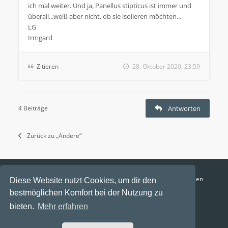
ich mal weiter. Und ja, Panellus stipticus ist immer und
überall...weiß aber nicht, ob sie isolieren möchten...
LG
Irmgard
Zitieren
28. Oktober 2020, 23:59
4 Beiträge
Antworten
Zurück zu „Andere“
Funga Austria
FAQ
Datenschutz
Nutzungsbedingungen
Diese Website nutzt Cookies, um dir den
bestmöglichen Komfort bei der Nutzung zu
Alle Zeiten sind
UTC+02:00
bieten.
Mehr erfahren
Aktuelle Zeit: 6. August 2026, 19:17
Powered by
phpBB
® Forum Software © phpBB Limited