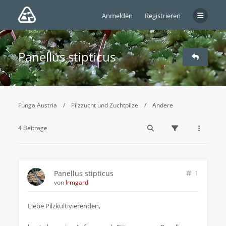
Anmelden
Registrieren
Panellus stipticus
Funga Austria
Pilzzucht und Zuchtpilze
Andere
4 Beiträge
Panellus stipticus
1
von
Irmgard
Liebe Pilzkultivierenden,