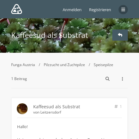
Anmelden
Registrieren
Kaffeesud als Substrat
Funga Austria
Pilzzucht und Zuchtpilze
Speisepilze
1 Beitrag
Kaffeesud als Substrat
1
von
Leitzersdorf
Hallo!