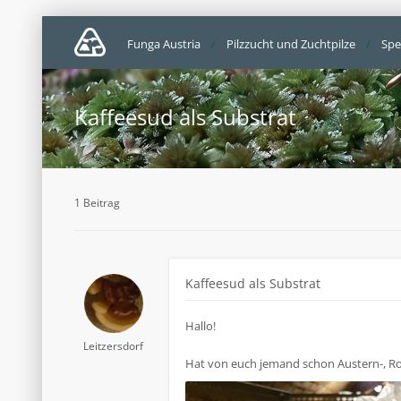
Funga Austria
Pilzzucht und Zuchtpilze
Spe
Kaffeesud als Substrat
1 Beitrag
Kaffeesud als Substrat
Hallo!
Leitzersdorf
Hat von euch jemand schon Austern-, Ros