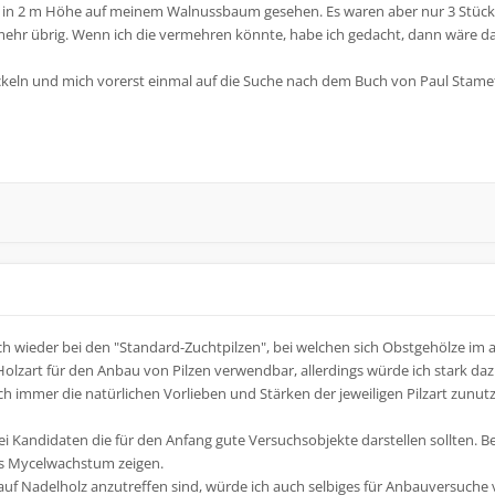
lze in 2 m Höhe auf meinem Walnussbaum gesehen. Es waren aber nur 3 Stück
mehr übrig. Wenn ich die vermehren könnte, habe ich gedacht, dann wäre da
ckeln und mich vorerst einmal auf die Suche nach dem Buch von Paul Stame
ich wieder bei den "Standard-Zuchtpilzen", bei welchen sich Obstgehölze im 
e Holzart für den Anbau von Pilzen verwendbar, allerdings würde ich stark d
ich immer die natürlichen Vorlieben und Stärken der jeweiligen Pilzart zunu
ei Kandidaten die für den Anfang gute Versuchsobjekte darstellen sollten. Be
s Mycelwachstum zeigen.
auf Nadelholz anzutreffen sind, würde ich auch selbiges für Anbauversuche