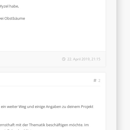
Myzel habe,
zwei Obstbäume
22. April 2019, 21:15
2
gs ein weiter Weg und einige Angaben zu deinem Projekt
rnsthaft mit der Thematik beschäftigen möchte. Im