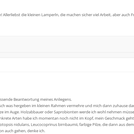
llerliebst die kleinen Lamperln, die machen sicher viel Arbeit, aber auch F
fassende Beantwortung meines Anliegens.
optisch was hergeben im kleinen Rahmen vermehre und mich dann zuhause dar
ilze im Auge. Holzabbauer oder Saprobionten werde ich wohl nehmen müsse
Konkrete Arten habe ich momentan noch nicht im Kopf, mein Geschmack geht
lotopsis nidulans, Leucocoprinus birnbaumii, farbige Pilze, die dann aus d
on auch gehen, denke ich.