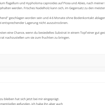
ium flagellum und Hypholoma capnoides auf Picea und Abies, nach meiner E
gehalten werden. Frisches Nadelholz kann sich, im Gegensatz zu den meiste
stehend" geschlagen worden sein und 4-6 Monate ohne Bodenkontakt ablagern
ei entsprechender Lagerung nicht auszutrocknen.
esten eine Chance, wenn du besiedeltes Substrat in einem Topf einer gut ge
trat nachzustellen um sie zum fruchten zu bringen.
u bleiben hat sich jetzt bei mir eingeprägt.
lumentöpfen gefunden, ich habe ihn aber auch