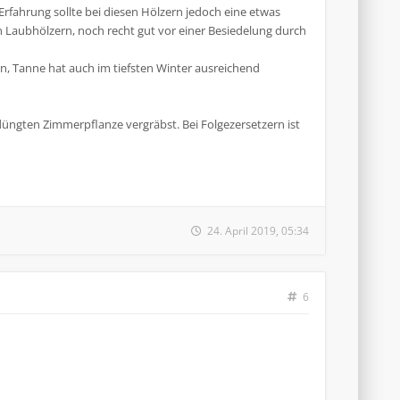
rfahrung sollte bei diesen Hölzern jedoch eine etwas
n Laubhölzern, noch recht gut vor einer Besiedelung durch
, Tanne hat auch im tiefsten Winter ausreichend
düngten Zimmerpflanze vergräbst. Bei Folgezersetzern ist
24. April 2019, 05:34
6