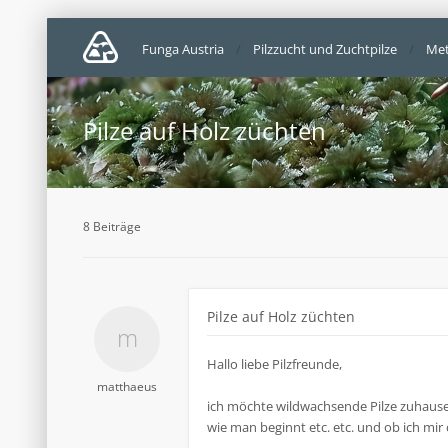
Funga Austria
Pilzzucht und Zuchtpilze
Met
Pilze auf Holz züchten
8 Beiträge
Pilze auf Holz züchten
Hallo liebe Pilzfreunde,
matthaeus
ich möchte wildwachsende Pilze zuhause
wie man beginnt etc. etc. und ob ich mir