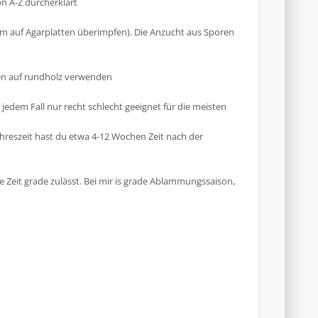
on A-Z durcherklärt
em auf Agarplatten überimpfen). Die Anzucht aus Sporen
fen auf rundholz verwenden
 jedem Fall nur recht schlecht geeignet für die meisten
Jahreszeit hast du etwa 4-12 Wochen Zeit nach der
die Zeit grade zulässt. Bei mir is grade Ablammungssaison,