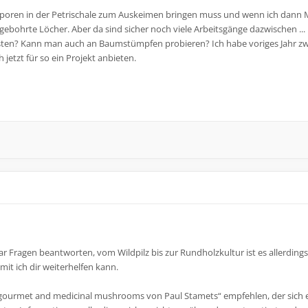
al Sporen in der Petrischale zum Auskeimen bringen muss und wenn ich dann 
rgebohrte Löcher. Aber da sind sicher noch viele Arbeitsgänge dazwischen ...
esten? Kann man auch an Baumstümpfen probieren? Ich habe voriges Jahr 
etzt für so ein Projekt anbieten.
ar Fragen beantworten, vom Wildpilz bis zur Rundholzkultur ist es allerdin
t ich dir weiterhelfen kann.
 gourmet and medicinal mushrooms von Paul Stamets“ empfehlen, der sich e