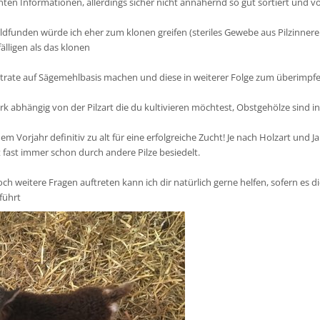
anten Informationen, allerdings sicher nicht annähernd so gut sortiert und v
ldfunden würde ich eher zum klonen greifen (steriles Gewebe aus Pilzinner
älligen als das klonen
strate auf Sägemehlbasis machen und diese in weiterer Folge zum überimp
rk abhängig von der Pilzart die du kultivieren möchtest, Obstgehölze sind in
 Vorjahr definitiv zu alt für eine erfolgreiche Zucht! Je nach Holzart und 
 fast immer schon durch andere Pilze besiedelt.
noch weitere Fragen auftreten kann ich dir natürlich gerne helfen, sofern es 
führt