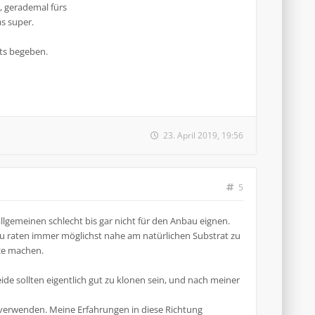
, gerademal fürs
s super.
ts begeben.
23. April 2019, 19:56
5
allgemeinen schlecht bis gar nicht für den Anbau eignen.
azu raten immer möglichst nahe am natürlichen Substrat zu
tze machen.
ide sollten eigentlich gut zu klonen sein, und nach meiner
 verwenden. Meine Erfahrungen in diese Richtung