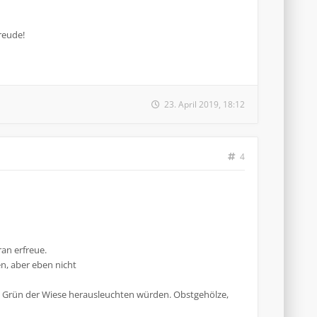
reude!
23. April 2019, 18:12
4
an erfreue.
n, aber eben nicht
em Grün der Wiese herausleuchten würden. Obstgehölze,