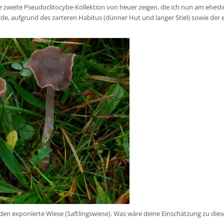
e zweite Pseudoclitocybe-Kollektion von heuer zeigen, die ich nun am eheste
e, aufgrund des zarteren Habitus (dünner Hut und langer Stiel) sowie der
en exponierte Wiese (Saftlingswiese). Was wäre deine Einschätzung zu diese