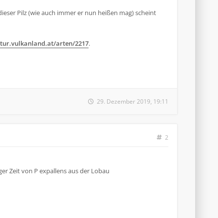
dieser Pilz (wie auch immer er nun heißen mag) scheint
tur.vulkanland.at/arten/2217
.
29. Dezember 2019, 19:11
2
ger Zeit von P expallens aus der Lobau