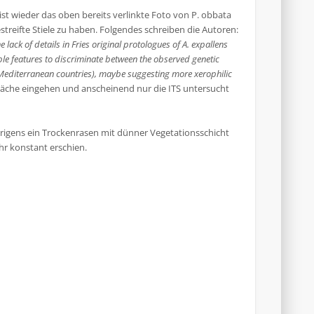
ist wieder das oben bereits verlinkte Foto von P. obbata
streifte Stiele zu haben. Folgendes schreiben die Autoren:
ack of details in Fries original protologues of A. expallens
ble features to discriminate between the observed genetic
in Mediterranean countries), maybe suggesting more xerophilic
fläche eingehen und anscheinend nur die ITS untersucht
rigens ein Trockenrasen mit dünner Vegetationsschicht
hr konstant erschien.