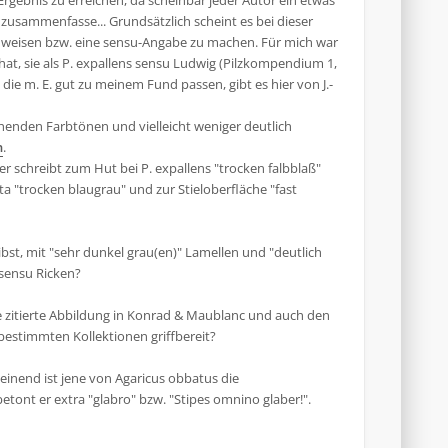
rgebnis zu erreichen, da scheinbar jeder Autor ein etwas
zusammenfasse... Grundsätzlich scheint es bei dieser
nzuweisen bzw. eine sensu-Angabe zu machen. Für mich war
 hat, sie als P. expallens sensu Ludwig (Pilzkompendium 1,
e m. E. gut zu meinem Fund passen, gibt es hier von J.-
gehenden Farbtönen und vielleicht weniger deutlich
n
.
er schreibt zum Hut bei P. expallens "trocken falbblaß"
ta "trocken blaugrau" und zur Stieloberfläche "fast
st, mit "sehr dunkel grau(en)" Lamellen und "deutlich
 sensu Ricken?
die zitierte Abbildung in Konrad & Maublanc und auch den
 bestimmten Kollektionen griffbereit?
heinend ist jene von Agaricus obbatus die
betont er extra "glabro" bzw. "Stipes omnino glaber!".