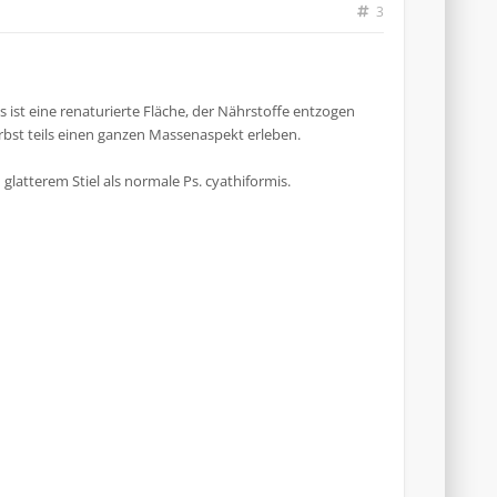
3
s ist eine renaturierte Fläche, der Nährstoffe entzogen
bst teils einen ganzen Massenaspekt erleben.
h glatterem Stiel als normale Ps. cyathiformis.