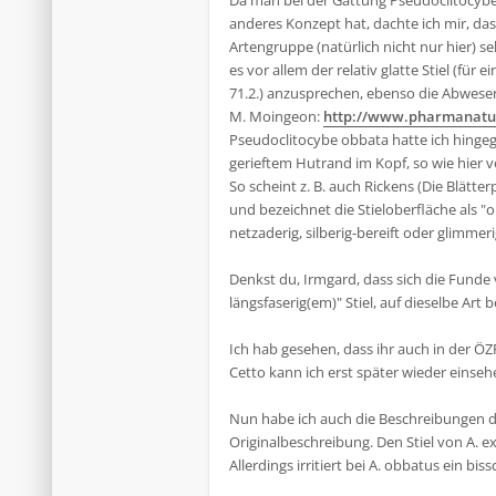
Da man bei der Gattung Pseudoclitocybe 
anderes Konzept hat, dachte ich mir, da
Artengruppe (natürlich nicht nur hier) 
es vor allem der relativ glatte Stiel (fü
71.2.) anzusprechen, ebenso die Abwesen
M. Moingeon:
http://www.pharmanatur.
Pseudoclitocybe obbata hatte ich hingege
gerieftem Hutrand im Kopf, so wie hier v
So scheint z. B. auch Rickens (Die Blätt
und bezeichnet die Stieloberfläche als "
netzaderig, silberig-bereift oder glimmeri
Denkst du, Irmgard, dass sich die Funde
längsfaserig(em)" Stiel, auf dieselbe Ar
Ich hab gesehen, dass ihr auch in der ÖZ
Cetto kann ich erst später wieder einsehe
Nun habe ich auch die Beschreibungen die
Originalbeschreibung. Den Stiel von A. ex
Allerdings irritiert bei A. obbatus ein bis