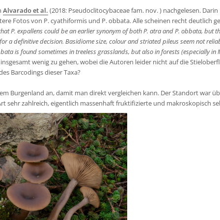
n
Alvarado et al.
(2018: Pseudoclitocybaceae fam. nov. ) nachgelesen. Darin 
ere Fotos von P. cyathiformis und P. obbata. Alle scheinen recht deutlich ge
t P. expallens could be an earlier synonym of both P. atra and P. obbata, but the l
r a definitive decision. Basidiome size, colour and striated pileus seem not relia
obbata is found sometimes in treeless grasslands, but also in forests (especially 
insgesamt wenig zu gehen, wobei die Autoren leider nicht auf die Stielober
des Barcodings dieser Taxa?
dem Burgenland an, damit man direkt vergleichen kann. Der Standort war üb
rt sehr zahlreich, eigentlich massenhaft fruktifizierte und makroskopisch se