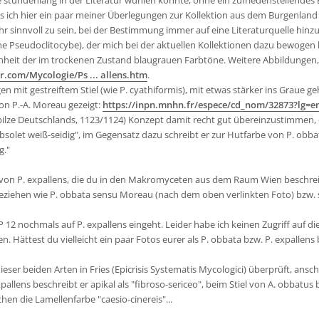
stundenlang in der Literatur wühlen könnte, ohne ein zufriedenstellendes E
ss ich hier ein paar meiner Überlegungen zur Kollektion aus dem Burgenland 
sehr sinnvoll zu sein, bei der Bestimmung immer auf eine Literaturquelle hi
r eine Pseudoclitocybe), der mich bei der aktuellen Kollektionen dazu bewogen
heit der im trockenen Zustand blaugrauen Farbtöne. Weitere Abbildungen, di
com/Mycologie/Ps ... allens.htm
.
n mit gestreiftem Stiel (wie P. cyathiformis), mit etwas stärker ins Graue 
on P.-A. Moreau gezeigt:
https://inpn.mnhn.fr/espece/cd_nom/32873?lg=e
erpilze Deutschlands, 1123/1124) Konzept damit recht gut übereinzustimmen, 
obsolet weiß-seidig", im Gegensatz dazu schreibt er zur Hutfarbe von P. obba
g."
 von P. expallens, die du in den Makromyceten aus dem Raum Wien beschreib
t beziehen wie P. obbata sensu Moreau (nach dem oben verlinkten Foto) bzw.
P 12 nochmals auf P. expallens eingeht. Leider habe ich keinen Zugriff auf 
n. Hättest du vielleicht ein paar Fotos eurer als P. obbata bzw. P. expallens
ser beiden Arten in Fries (Epicrisis Systematis Mycologici) überprüft, ansc
pallens beschreibt er apikal als "fibroso-sericeo", beim Stiel von A. obbatus 
schen die Lamellenfarbe "caesio-cinereis"...