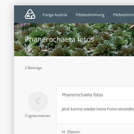
Funga Austria
Pilzbestimmung
Pilzbestim
Phanerochaeta fotos
2 Beiträge
Phanerochaeta fotos
Jetzt kannst wieder keine Fotos einstelle
Cognacmeister
Zitieren