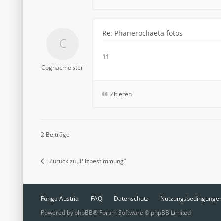
Re: Phanerochaeta fotos
11
Cognacmeister
Zitieren
2 Beiträge
Zurück zu „Pilzbestimmung“
Funga Austria
FAQ
Datenschutz
Nutzungsbedingunge
Powered by
phpBB
® Forum Software © phpBB Limited