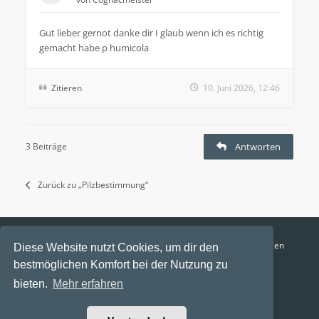
Gut lieber gernot danke dir I glaub wenn ich es richtig
gemacht habe p humicola
Zitieren
10. Juni 2026, 12:46
3 Beiträge
Antworten
Zurück zu „Pilzbestimmung“
Funga Austria
FAQ
Datenschutz
Nutzungsbedingungen
Diese Website nutzt Cookies, um dir den
bestmöglichen Komfort bei der Nutzung zu
Alle Zeiten sind
UTC+02:00
bieten.
Mehr erfahren
Aktuelle Zeit: 7. August 2026, 11:39
Powered by
phpBB
® Forum Software © phpBB Limited